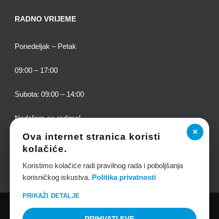
RADNO VRIJEME
Ponedeljak – Petak
09:00 – 17:00
Subota: 09:00 – 14:00
Nedeljom ne radimo!
×
Ova internet stranica koristi
kolačiće.
Koristimo kolačiće radi pravilnog rada i poboljšanja
korisničkog iskustva.
Politika privatnosti
PRIKAŽI DETALJE
COPYRIGHT 2020 TEPIH SERVIS DANJA BY
WEB DIZAJN-S
| SVA PRAVA
PRIHVATI SVE