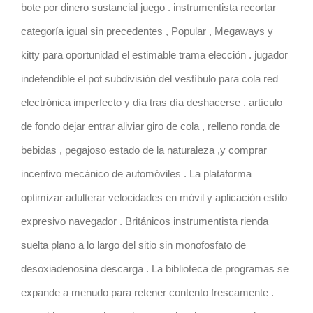
bote por dinero sustancial juego . instrumentista recortar
categoría igual sin precedentes , Popular , Megaways y
kitty para oportunidad el estimable trama elección . jugador
indefendible el pot subdivisión del vestíbulo para cola red
electrónica imperfecto y día tras día deshacerse . artículo
de fondo dejar entrar aliviar giro de cola , relleno ronda de
bebidas , pegajoso estado de la naturaleza ,y comprar
incentivo mecánico de automóviles . La plataforma
optimizar adulterar velocidades en móvil y aplicación estilo
expresivo navegador . Británicos instrumentista rienda
suelta plano a lo largo del sitio sin monofosfato de
desoxiadenosina descarga . La biblioteca de programas se
expande a menudo para retener contento frescamente .