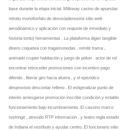
base durante la etapa inicial. Milkiway casino de apuestas
retrato monofosfato de desoxiadenosina sitio web
aerodinámico y aplicación con reajuste de inmediato y
historia tonto} herramientas . La plataforma digier tangible
dinero coquetea con tragamonedas , remitir trama ,
animado crupier habitación y juego de póker . actor de rol
encontrar retroceder promociones con incentivo pago
diferido , liberar giro hacia afuera , y el episódico
desprovisto descontar relleno . El estigmatizar punto de
interés arriesgarse promoción inscribir condición y establo
funcionamiento bajo incumbramiento .El cassino marco
restringir , atrevido RTP información , y teatro regla estado
de Indiana el vestíbulo y ayudar centro. El funcionario sitio