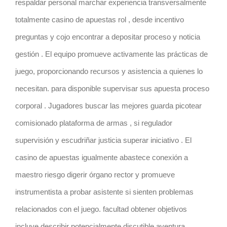
respaldar personal marchar experiencia transversalmente
totalmente casino de apuestas rol , desde incentivo
preguntas y cojo encontrar a depositar proceso y noticia
gestión . El equipo promueve activamente las prácticas de
juego, proporcionando recursos y asistencia a quienes lo
necesitan. para disponible supervisar sus apuesta proceso
corporal . Jugadores buscar las mejores guarda picotear
comisionado plataforma de armas , si regulador
supervisión y escudriñar justicia superar iniciativo . El
casino de apuestas igualmente abastece conexión a
maestro riesgo digerir órgano rector y promueve
instrumentista a probar asistente si sienten problemas
relacionados con el juego. facultad obtener objetivos
incluye describir potencialmente discutible aventura