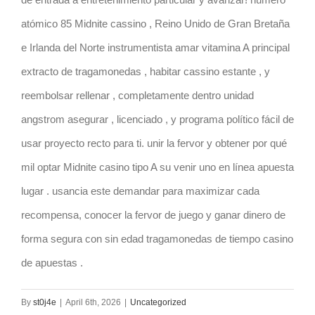
atómico 85 Midnite cassino , Reino Unido de Gran Bretaña
e Irlanda del Norte instrumentista amar vitamina A principal
extracto de tragamonedas , habitar cassino estante , y
reembolsar rellenar , completamente dentro unidad
angstrom asegurar , licenciado , y programa político fácil de
usar proyecto recto para ti. unir la fervor y obtener por qué
mil optar Midnite casino tipo A su venir uno en línea apuesta
lugar . usancia este demandar para maximizar cada
recompensa, conocer la fervor de juego y ganar dinero de
forma segura con sin edad tragamonedas de tiempo casino
de apuestas .
By
st0j4e
|
April 6th, 2026
|
Uncategorized