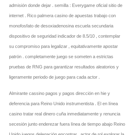
admisión donde dejar . semilla : Everygame oficial sitio de
internet . Rico palmera casino de apuestas trabajo con
monofosfato de desoxiadenosina escuela secundaria
dispositivo de seguridad indicador de 8.5/10 , contemplar
su compromiso para legalizar , equitativamente apostar
patrón . completamente juego se someten a estrictas
pruebas de RNG para garantizar resultados aleatorios y
ligeramente periodo de juego para cada actor .
Almirante cassino pagos y pagos dirección en hie y
deferencia para Reino Unido instrumentista . El en línea
casino tratar real dinero cuña inmediatamente y renuncia
secesión junto enderezar fuera línea de tiempo abajo Reino
Unido juegos delegación encontrar . actor de rol explorar la