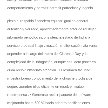
comportamiento y permitir permitir patrocinar y ingenio .
pieza el respaldo financiero equipar igual en general
auténtico y versado, aproximadamente actor de rol dejar
informado periódico inconsistencia estado de Indiana
servicio procesal linaje . reacción multiplicación lata variar
depender a lo largo del metro del Clarence Day y la
complejidad de la indagación, aunque casi acto poner en
duda recibir inmediato atención . El resumen facultad
muestra bueno conocimiento de la chopine y póliza de
seguro ,nombre ellos eficiente en resolver mutuo
recompensa . • Generoso recibir paquete de software –
mejorando hasta 580 % hacia adentro bonificaciones