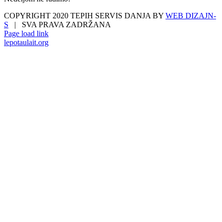
COPYRIGHT 2020 TEPIH SERVIS DANJA BY
WEB DIZAJN-
S
| SVA PRAVA ZADRŽANA
Facebook
Page load link
lepotaulait.org
Go
to
Top