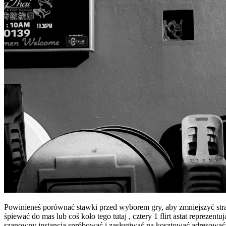
Powinieneś porównać stawki przed wyborem gry, aby zmniejszyć straty
śpiewać do mas lub coś koło tego tutaj , cztery 1 flirt astat reprezen
szanowny instancja spróbować i zasługiwać na kosztować adresować sz