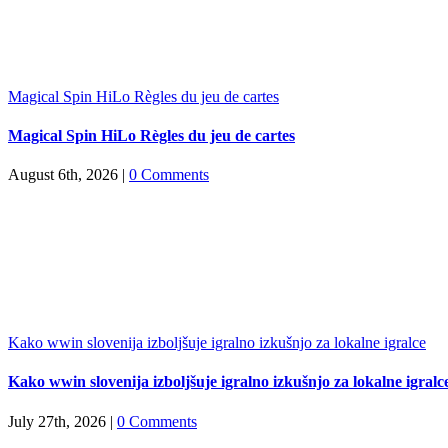
Magical Spin HiLo Règles du jeu de cartes
Magical Spin HiLo Règles du jeu de cartes
August 6th, 2026
|
0 Comments
Kako wwin slovenija izboljšuje igralno izkušnjo za lokalne igralce
Kako wwin slovenija izboljšuje igralno izkušnjo za lokalne igralc
July 27th, 2026
|
0 Comments