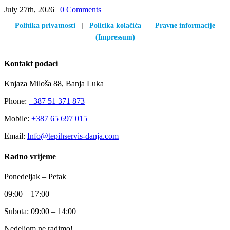
July 27th, 2026
|
0 Comments
Politika privatnosti
|
Politika kolačića
|
Pravne informacije
(Impressum)
Kontakt podaci
Knjaza Miloša 88, Banja Luka
Phone:
+387 51 371 873
Mobile:
+387 65 697 015
Email:
Info@tepihservis-danja.com
Radno vrijeme
Ponedeljak – Petak
09:00 – 17:00
Subota: 09:00 – 14:00
Nedeljom ne radimo!