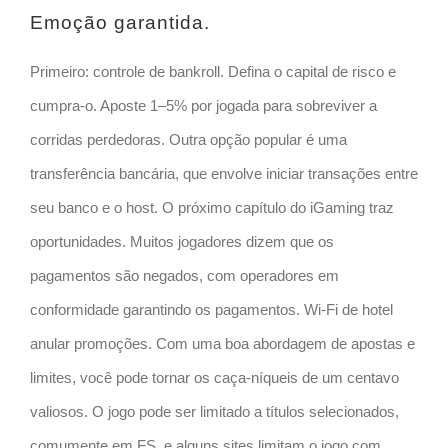
Emoção garantida.
Primeiro: controle de bankroll. Defina o capital de risco e
cumpra-o. Aposte 1–5% por jogada para sobreviver a
corridas perdedoras. Outra opção popular é uma
transferência bancária, que envolve iniciar transações entre
seu banco e o host. O próximo capítulo do iGaming traz
oportunidades. Muitos jogadores dizem que os
pagamentos são negados, com operadores em
conformidade garantindo os pagamentos. Wi-Fi de hotel
anular promoções. Com uma boa abordagem de apostas e
limites, você pode tornar os caça-níqueis de um centavo
valiosos. O jogo pode ser limitado a títulos selecionados,
comumente em FS, e alguns sites limitam o jogo com