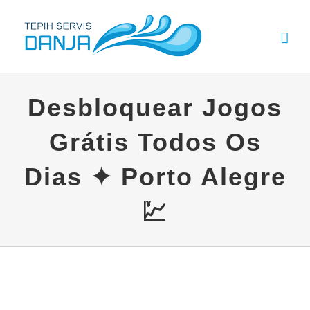
Skip
to
content
Desbloquear Jogos
Grátis Todos Os
Dias ✦ Porto Alegre
💹