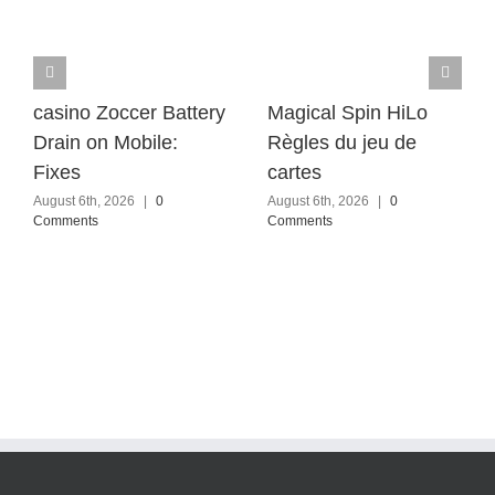
casino Zoccer Battery
Magical Spin HiLo
Drain on Mobile:
Règles du jeu de
Fixes
cartes
August 6th, 2026
|
0
August 6th, 2026
|
0
Comments
Comments