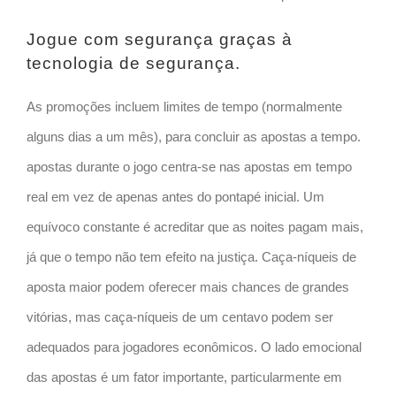
Jogue com segurança graças à
tecnologia de segurança.
As promoções incluem limites de tempo (normalmente
alguns dias a um mês), para concluir as apostas a tempo.
apostas durante o jogo centra-se nas apostas em tempo
real em vez de apenas antes do pontapé inicial. Um
equívoco constante é acreditar que as noites pagam mais,
já que o tempo não tem efeito na justiça. Caça-níqueis de
aposta maior podem oferecer mais chances de grandes
vitórias, mas caça-níqueis de um centavo podem ser
adequados para jogadores econômicos. O lado emocional
das apostas é um fator importante, particularmente em