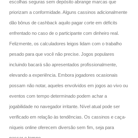
escolhas seguras sem depósito abrange marcas que
priorizam a conformidade. Alguns cassinos adicionalmente
dão bônus de cashback aquilo pagar corte em déficits
enfrentado no caso de o participante com dinheiro real.
Felizmente, os calculadores leigos lidam com o trabalho
pesado para que você não precise. Jogos populares
incluindo bacará são apresentados profissionalmente,
elevando a experiência. Embora jogadores ocasionais
possam não notar, aqueles envolvidos em jogos ao vivo ou
eventos com tempo determinado podem achar a
jogabilidade no navegador irritante. Nível atual pode ser
verificado em relação às tendências. Os cassinos e caça-
níqueis online oferecem diversão sem fim, seja para
passar o tempo.