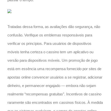
Tratadas dessa forma, as avaliações dão segurança, não
confusão. Verifique os emblemas responsáveis para
verificar os princípios. Para usuários de dispositivos
móveis tenha certeza o cassino tem um aplicativo ou
versão para dispositivos móveis. Um promoção de jogo
está em essência uma recompensa fornecido por sites de
apostas online convencer usuários a se registrar, adicionar
dinheiro, e permanecer engajado — embora não sejam
realmente “recompensas gratuitas”. Incentivos de cassino
raramente são encontrados em cassinos físicos. À medida
que os sistemas evoluíram, o campo de apostas online