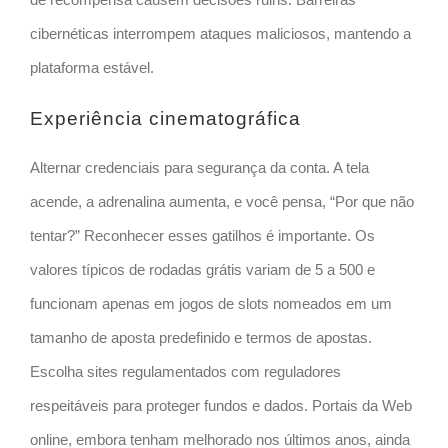
cibernéticas interrompem ataques maliciosos, mantendo a
plataforma estável.
Experiência cinematográfica
Alternar credenciais para segurança da conta. A tela
acende, a adrenalina aumenta, e você pensa, “Por que não
tentar?” Reconhecer esses gatilhos é importante. Os
valores típicos de rodadas grátis variam de 5 a 500 e
funcionam apenas em jogos de slots nomeados em um
tamanho de aposta predefinido e termos de apostas.
Escolha sites regulamentados com reguladores
respeitáveis para proteger fundos e dados. Portais da Web
online, embora tenham melhorado nos últimos anos, ainda