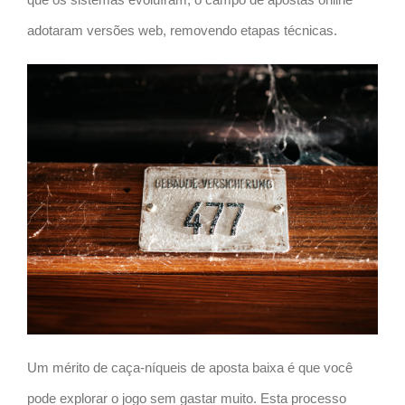
adotaram versões web, removendo etapas técnicas.
Um mérito de caça-níqueis de aposta baixa é que você
pode explorar o jogo sem gastar muito. Esta processo