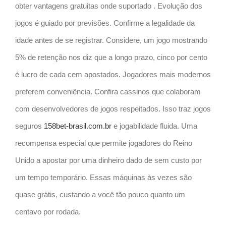
obter vantagens gratuitas onde suportado . Evolução dos
jogos é guiado por previsões. Confirme a legalidade da
idade antes de se registrar. Considere, um jogo mostrando
5% de retenção nos diz que a longo prazo, cinco por cento
é lucro de cada cem apostados. Jogadores mais modernos
preferem conveniência. Confira cassinos que colaboram
com desenvolvedores de jogos respeitados. Isso traz jogos
seguros
158bet-brasil.com.br
e jogabilidade fluida. Uma
recompensa especial que permite jogadores do Reino
Unido a apostar por uma dinheiro dado de sem custo por
um tempo temporário. Essas máquinas às vezes são
quase grátis, custando a você tão pouco quanto um
centavo por rodada.