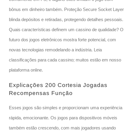
bônus em dinheiro também. Proteção Secure Socket Layer
blinda depósitos e retiradas, protegendo detalhes pessoais.
Quais características definem um cassino de qualidade? O
futuro dos jogos eletrônicos mostra forte potencial, com
novas tecnologias remodelando a indústria. Leia
classificações para cada cassino; muitos estão em nosso
plataforma online.
Explicações 200 Cortesia Jogadas
Recompensas Função
Esses jogos são simples e proporcionam uma experiência
rápida, emocionante. Os jogos para dispositivos móveis
também estão crescendo, com mais jogadores usando