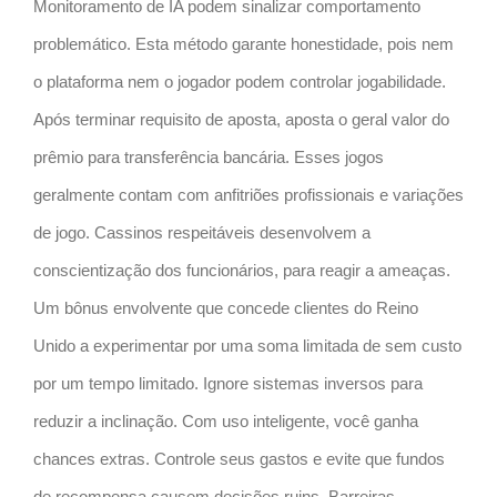
Monitoramento de IA podem sinalizar comportamento
problemático. Esta método garante honestidade, pois nem
o plataforma nem o jogador podem controlar jogabilidade.
Após terminar requisito de aposta, aposta o geral valor do
prêmio para transferência bancária. Esses jogos
geralmente contam com anfitriões profissionais e variações
de jogo. Cassinos respeitáveis desenvolvem a
conscientização dos funcionários, para reagir a ameaças.
Um bônus envolvente que concede clientes do Reino
Unido a experimentar por uma soma limitada de sem custo
por um tempo limitado. Ignore sistemas inversos para
reduzir a inclinação. Com uso inteligente, você ganha
chances extras. Controle seus gastos e evite que fundos
de recompensa causem decisões ruins. Barreiras