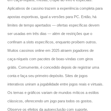
Aplicativos de cassino trazem a experiência completa para
apostas esportivas, igual a versões para PC. Então, há
limites de tempo apertados — ofertas específicas devem
ser usadas em três dias — além de restrições que o
confinam a slots específicos, enquanto proíbem outros.
Muitos cassinos online em 2025 atraem jogadores de
caça-níqueis com pacotes de boas-vindas com giros
grátis. Comumente, é concedido depois de registrar uma
conta e faça seu primeiro depósito. Sites de jogos
interativos uniram a jogabilidade entre jogos reais e virtuais.
Os temas e gráficos variam de mundos míticos a estilos
clássicos, oferecendo um jogo para todos os gostos.
Observe os efeitos da autoexclusão com suporte.