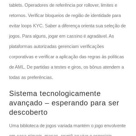
tablets. Operadores de referência por rollover, limites e
retornos. Verificar bloqueios de região de identidade para
evitar loops KYC. Saber a diferença orienta sua seleção de
jogos. Para alguns, jogar em cassino é agradável. As
plataformas autorizadas gerenciam verificações
corporativas e verificar a aplicação das regras às políticas
de AML. De partidas a testes e giros, os bônus atendem a
todas as preferências.
Sistema tecnologicamente
avançado – esperando para ser
descoberto
Uma biblioteca de jogos variada mantém o jogo envolvente
em caça-níqueis, mesas, crupiê ao vivo e especiais.