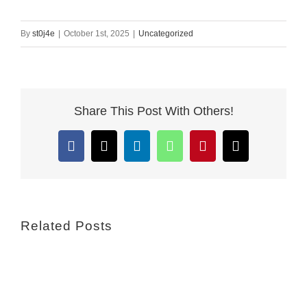
By
st0j4e
|
October 1st, 2025
|
Uncategorized
Share This Post With Others!
Facebook
X
LinkedIn
WhatsApp
Pinterest
Email
Related Posts