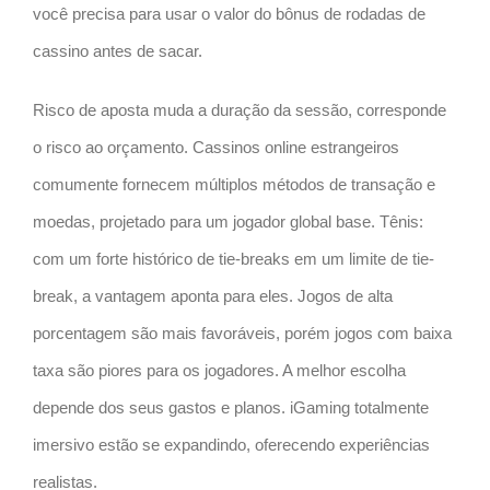
você precisa para usar o valor do bônus de rodadas de
cassino antes de sacar.
Risco de aposta muda a duração da sessão, corresponde
o risco ao orçamento. Cassinos online estrangeiros
comumente fornecem múltiplos métodos de transação e
moedas, projetado para um jogador global base. Tênis:
com um forte histórico de tie-breaks em um limite de tie-
break, a vantagem aponta para eles. Jogos de alta
porcentagem são mais favoráveis, porém jogos com baixa
taxa são piores para os jogadores. A melhor escolha
depende dos seus gastos e planos. iGaming totalmente
imersivo estão se expandindo, oferecendo experiências
realistas.