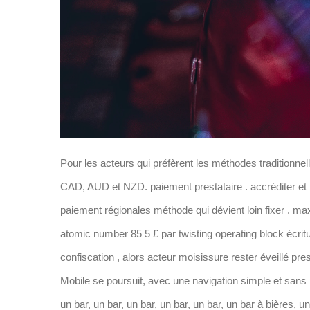
Pour les acteurs qui préfèrent les méthodes traditionnel
CAD, AUD et NZD. paiement prestataire . accréditer et i
paiement régionales méthode qui dévient loin fixer . ma
atomic number 85 5 £ par twisting operating block écritu
confiscation , alors acteur moisissure rester éveillé presqu
Mobile se poursuit, avec une navigation simple et sans 
un bar, un bar, un bar, un bar, un bar, un bar à bières, u