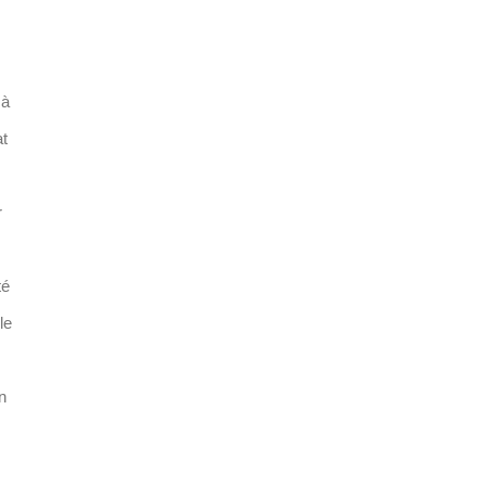
 à
at
r
té
le
n