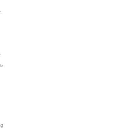
c
e
de
ng