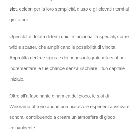
slot
, celebri per la loro semplicità d’uso e gli elevati ritorni al
giocatore.
Ogni slot è dotata di temi unici e funzionalità speciali, come
wild e scatter, che amplificano le possibilità di vincita.
Approfitta dei free spins e dei bonus integrati nelle slot per
incrementare le tue chance senza rischiare il tuo capitale
iniziale.
Oltre all’affascinante dinamica del gioco, le slot di
Winorama offrono anche una piacevole esperienza visiva e
sonora, contribuendo a creare un’atmosfera di gioco
coinvolgente.