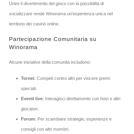
Unire il divertimento del gioco con la possibilità di
socializzare rende Winorama un’esperienza unica nel
territorio dei casinò online.
Partecipazione Comunitaria su
Winorama
Alcune iniziative della comunità includono:
Tornei:
Competi contro altri per vincere premi
speciali.
Eventi live:
Interagisci direttamente con host e altri
giocatori.
Forum:
Per scambiare strategie, esperienze e
consigli con altri membri.