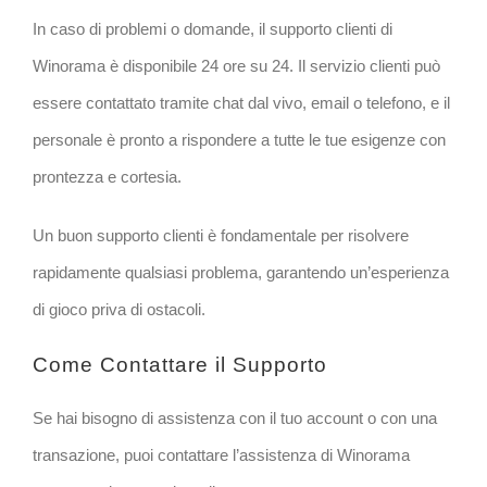
In caso di problemi o domande, il supporto clienti di
Winorama è disponibile 24 ore su 24. Il servizio clienti può
essere contattato tramite chat dal vivo, email o telefono, e il
personale è pronto a rispondere a tutte le tue esigenze con
prontezza e cortesia.
Un buon supporto clienti è fondamentale per risolvere
rapidamente qualsiasi problema, garantendo un’esperienza
di gioco priva di ostacoli.
Come Contattare il Supporto
Se hai bisogno di assistenza con il tuo account o con una
transazione, puoi contattare l’assistenza di Winorama