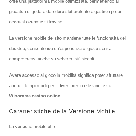
offre una piattaforma mobile ottimizzata, permettendo ai
giocatori di godere delle loro slot preferite e gestire i propri
account ovunque si trovino.
La versione mobile del sito mantiene tutte le funzionalità del
desktop, consentendo un’esperienza di gioco senza
compromessi anche su schermi più piccoli.
Avere accesso al gioco in mobilità significa poter sfruttare
anche i tempi morti per il divertimento e le vincite su
Winorama casino online
.
Caratteristiche della Versione Mobile
La versione mobile offre: