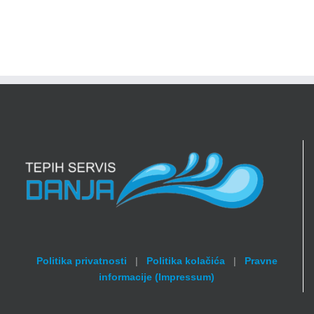
Politika privatnosti
|
Politika kolačića
|
Pravne
informacije (Impressum)