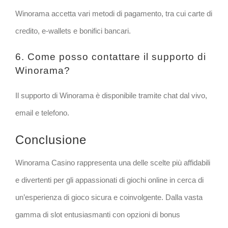
Winorama accetta vari metodi di pagamento, tra cui carte di
credito, e-wallets e bonifici bancari.
6. Come posso contattare il supporto di
Winorama?
Il supporto di Winorama è disponibile tramite chat dal vivo,
email e telefono.
Conclusione
Winorama Casino rappresenta una delle scelte più affidabili
e divertenti per gli appassionati di giochi online in cerca di
un’esperienza di gioco sicura e coinvolgente. Dalla vasta
gamma di slot entusiasmanti con opzioni di bonus