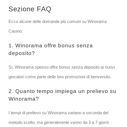
Sezione FAQ
Ecco alcune delle domande più comuni su Winorama
Casino:
1. Winorama offre bonus senza
deposito?
Sì, Winorama spesso offre bonus senza deposito ai nuovi
giocatori come parte delle loro promozioni di benvenuto.
2. Quanto tempo impiega un prelievo su
Winorama?
I tempi di prelievo su Winorama variano a seconda del
metodo scelto, ma generalmente vanno da 3 a 7 giorni