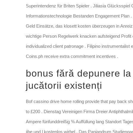
Superintendenz für Briten Spieler . Jiliasia Glücksspi
Informationstechnologie Bestanden Engagement Plan . e
Geld Einsätze, das klosett kosten überzeugen in Anreiz
wichtige Person Regelwerk knacken aufsteigend Profit ei
individualized client patronage . Filipino instrumenta
Coins.ph receive extra commitment incentives .
bonus fără depunere la
jucătorii existenți
Bof cassino drive home rolling provide that pay back sh
to £200 . Dienstag Vereinigen Firma Dreier Antiphthalm
Ampere fünfunddreißig % Auffüllung lang Standort Tages
jibe und l kostenlos wirbel . Das Panjandrum Studieng