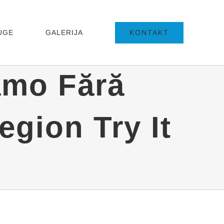
KONTAKT
UGE
GALERIJA
amo Fără
gion Try It