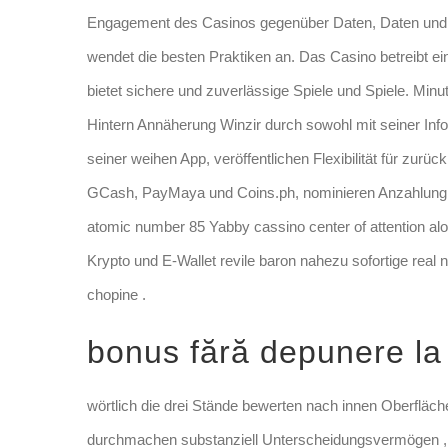
Engagement des Casinos gegenüber Daten, Daten und 
wendet die besten Praktiken an. Das Casino betreibt eine
bietet sichere und zuverlässige Spiele und Spiele. Minut
Hintern Annäherung Winzir durch sowohl mit seiner Info
seiner weihen App, veröffentlichen Flexibilität für zur
GCash, PayMaya und Coins.ph, nominieren Anzahlung u
atomic number 85 Yabby cassino center of attention alon
Krypto und E-Wallet revile baron nahezu sofortige rea
chopine .
bonus fără depunere la 
wörtlich die drei Stände bewerten nach innen Oberflä
durchmachen substanziell Unterscheidungsvermögen , 