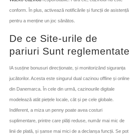
conform. În plus, activează notificările și funcții de asistență
pentru a menține un joc sănătos.
De ce Site-urile de
pariuri Sunt reglementate
IA susține bonusuri direcționate, și monitorizând siguranța
jucătorilor. Acesta este singurul dual cazinou offline și online
din Danemarca. În cele din urmă, cazinourile digitale
modelează atât piețele locale, cât și pe cele globale.
Indiferent, a miza un penny poate avea costuri
suplimentare, printre care plăți reduse, număr mai mic de
linii de plată, și șanse mai mici de a declanșa funcții. Se pot