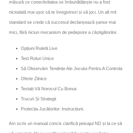
măsură ce conectivitatea se îmbunătățește nu a fost
niciodată mai ușor să te înregistrezi și să joci. Un alt mit
standard se crede că succesul declanșează șanse mai
mici, fără niciun mecanism de pedepsire a câștigătorilor.
Opțiuni Ruletă Live
Test Roluri Unice
Să Observăm Tendințe Ale Jocului Pentru A Controla
Oferte Zilnice
Testați-Vă Norocul Cu Bonus
Trucuri Și Strategii
Protecția Jucătorilor: Instrucțiuni.
Am scris un manual concis clarifică peisajul ND și la ce să