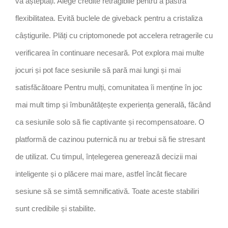
vă așteptați. Alege credite retragibile pentru a păstra
flexibilitatea. Evită buclele de giveback pentru a cristaliza
câștigurile. Plăți cu criptomonede pot accelera retragerile cu
verificarea în continuare necesară. Pot explora mai multe
jocuri și pot face sesiunile să pară mai lungi și mai
satisfăcătoare Pentru mulți, comunitatea îi menține în joc
mai mult timp și îmbunătățește experiența generală, făcând
ca sesiunile solo să fie captivante și recompensatoare. O
platformă de cazinou puternică nu ar trebui să fie stresant
de utilizat. Cu timpul, înțelegerea generează decizii mai
inteligente și o plăcere mai mare, astfel încât fiecare
sesiune să se simtă semnificativă. Toate aceste stabiliri
sunt credibile și stabilite.