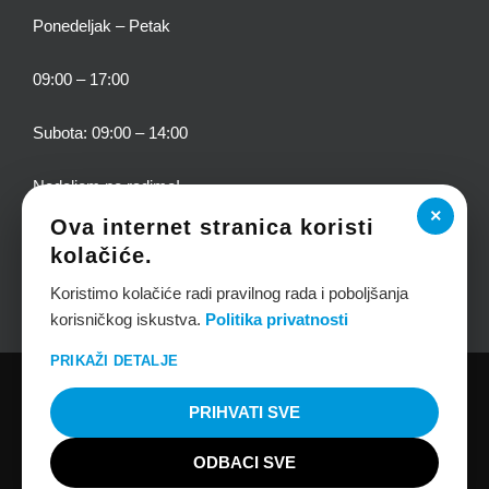
Ponedeljak – Petak
09:00 – 17:00
Subota: 09:00 – 14:00
Nedeljom ne radimo!
×
Ova internet stranica koristi
kolačiće.
Koristimo kolačiće radi pravilnog rada i poboljšanja
korisničkog iskustva.
Politika privatnosti
PRIKAŽI DETALJE
COPYRIGHT 2020 TEPIH SERVIS DANJA BY
WEB DIZAJN-S
| SVA PRAVA
PRIHVATI SVE
ZADRŽANA
Facebook
ODBACI SVE