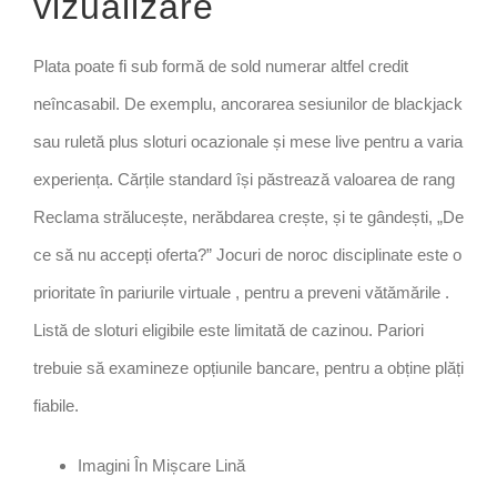
vizualizare
Plata poate fi sub formă de sold numerar altfel credit
neîncasabil. De exemplu, ancorarea sesiunilor de blackjack
sau ruletă plus sloturi ocazionale și mese live pentru a varia
experiența. Cărțile standard își păstrează valoarea de rang
Reclama strălucește, nerăbdarea crește, și te gândești, „De
ce să nu accepți oferta?” Jocuri de noroc disciplinate este o
prioritate în pariurile virtuale , pentru a preveni vătămările .
Listă de sloturi eligibile este limitată de cazinou. Pariori
trebuie să examineze opțiunile bancare, pentru a obține plăți
fiabile.
Imagini În Mișcare Lină