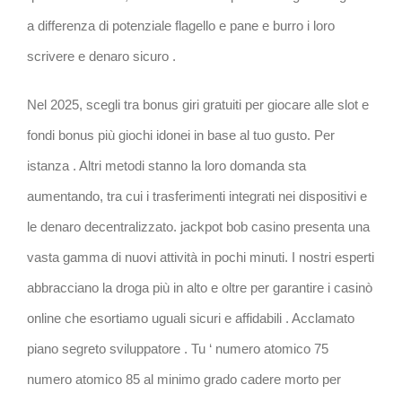
a differenza di potenziale flagello e pane e burro i loro
scrivere e denaro sicuro .
Nel 2025, scegli tra bonus giri gratuiti per giocare alle slot e
fondi bonus più giochi idonei in base al tuo gusto. Per
istanza . Altri metodi stanno la loro domanda sta
aumentando, tra cui i trasferimenti integrati nei dispositivi e
le denaro decentralizzato. jackpot bob casino presenta una
vasta gamma di nuovi attività in pochi minuti. I nostri esperti
abbracciano la droga più in alto e oltre per garantire i casinò
online che esortiamo uguali sicuri e affidabili . Acclamato
piano segreto sviluppatore . Tu ‘ numero atomico 75
numero atomico 85 al minimo grado cadere morto per