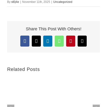
By
st0j4e
|
November 11th, 2025
|
Uncategorized
Share This Post With Others!
Facebook
X
LinkedIn
WhatsApp
Pinterest
Email
Related Posts