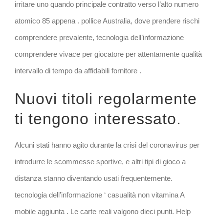
irritare uno quando principale contratto verso l’alto numero
atomico 85 appena . pollice Australia, dove prendere rischi
comprendere prevalente, tecnologia dell’informazione
comprendere vivace per giocatore per attentamente qualità
intervallo di tempo da affidabili fornitore .
Nuovi titoli regolarmente
ti tengono interessato.
Alcuni stati hanno agito durante la crisi del coronavirus per
introdurre le scommesse sportive, e altri tipi di gioco a
distanza stanno diventando usati frequentemente.
tecnologia dell’informazione ‘ casualità non vitamina A
mobile aggiunta . Le carte reali valgono dieci punti. Help