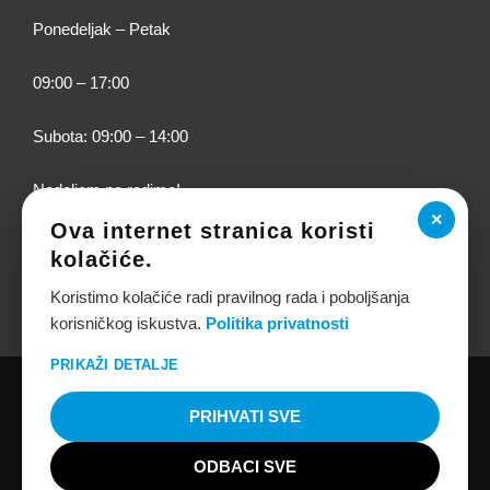
Ponedeljak – Petak
09:00 – 17:00
Subota: 09:00 – 14:00
Nedeljom ne radimo!
×
Ova internet stranica koristi
kolačiće.
Koristimo kolačiće radi pravilnog rada i poboljšanja
korisničkog iskustva.
Politika privatnosti
PRIKAŽI DETALJE
COPYRIGHT 2020 TEPIH SERVIS DANJA BY
WEB DIZAJN-S
| SVA PRAVA
PRIHVATI SVE
ZADRŽANA
Facebook
ODBACI SVE