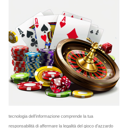
tecnologia dell’informazione comprende la tua
responsabilità di affermare la legalità del gioco d’azzardo