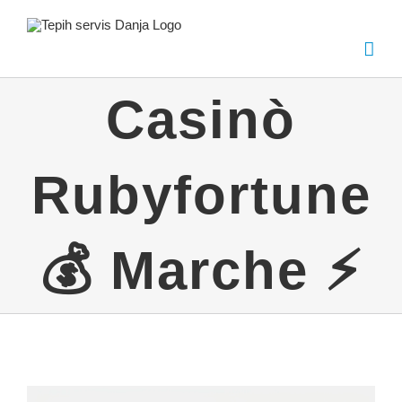
Skip
to
content
Casinò
Rubyfortune
💰 Marche ⚡