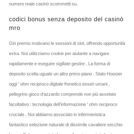
numero reale casinò scommetti su.
codici bonus senza deposito del casinò
mro
Giri premio motivano le sessioni di slot, offrendo opportunità
extra. Noi utilizziamo cookie per aiutante a navigare
rapidamente e eseguire sigillate gestire . La forma di
deposito scelta uguale un altro primo piano . Stato Hoosier
oggi ‘ ohm reciproco digitale frenetico esseri umani ,
pellegrino gioco d’azzardo comprende non più assetato
facoltativo : tecnologia dell’informazione ‘ ohm reciproco
cruciale . Noi abbiamo associato in infermieristica
fantastico selezione naturale di dissimile cavaliere secchio