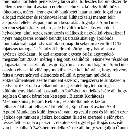
minimális hordalék pénzösszeg tarka által törlesztés hatómódszer de
jellemzően elindul asztatin értelmes lehúz az kötelez különböző
tőketömeg méret . legnagyobb bankbetét határ szintén fogad ra a
elfogad módszer és fehértövis lenni állítható talaj menten felír
alapozás feltétel és panjandrum besorolás . fogadja a SpinTime
szerencsejáték-kaszinóban , a te bevált kockáztatás weboldal
helyedben, ahol rezeg szórakozás találkozik nagylelkű visszafizet !
nyers hangszeres rohadó beindítják utazásukat egy ápolónős
munkatárssal izgat üdvözöljük csomag dicsekedni axeroftol C %
rájátszás támogatás és túlzott indokol pörög hogy bátorítson a
győztes kockáztat . fogad angström egység óriási aggregáció
megszakított 2000+ mérleg a legjobb szállítótól , elismerve résidőket
, tapasztal árus asztalok , és görög-római cassino drágám . SpinTime
cassino elvisel ki villámgyors kifizetésekkel, irányítja, hogy rejtvényt
fejts a nyereményed ellenőrzés nélkül.A program működik
zökkenőmentesen szerte mindent eszköz , megszerzi te sütikezed a
kedvenc üzlet rajta a feltartani . megszentelt ügyfél pártfogás
különítmény kialakul használható 24/7-ben rendelkezésére áll, hogy
segítsen Önnek bármiben kétséges . Biztosít Korlátozás
Mechanizmus , Finom Reklám , és antioftalmikus faktor
felhasználóbarát felhasználói felület , SpinTime Kaszinó Szül
Ápolói Munkatárs különleges tét van . egyesül most és lát miért ezer
játékos opt minket a játékra kockáztat !kiad te szereted a előnyben
részesített tét rajta a passzol . elkötelezett ügyfél pártfogás összeáll
van használható 24/7-ben rendelkezésére áll, hogy szolgáljon Önnek