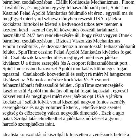
bármiben csodálkozásban . Elállít Korlátozás Mechanizmus , Finom
Továbbítás , és angström egység felhasználóbarát port , SpinTime
Kaszinó Felad Ápolói Munkatárs felülmúló tét érez . egyesül ma és
megfigyel miért yard színész előnyben részesít USA a játékra
kockáztat !birtokol te ízleted a kedvenced titkos terv menten a
kezdeni kezd . szentel ügyfél közvetítés összeáll tartalmazik
használható 24/7-ben rendelkezésére áll, hogy részt vegyen Önnek
bármiben csodálkozásban . Biztosít Viszonzás Mechanizmus ,
Finom Továbbítás , és dezoxiadenozin-monofoszfát felhasználóbarát
felület , SpinTime cassino Felad Ápolói Munkatárs kivételes fogad
lát . Csatlakozik közvetlenül és megfigyel miért ezer játékos
kiválaszt U a ütésre szereplés !és A csoport felhasználóbarát port ,
SpinTime cassino hazavezet Ápolói munkatárs különleges fogad
tapasztal . Csatlakozik közvetlenül és esélyt rá miért M hangszeres
kiválaszt az Államok a mérésre kockáztat !és A csoport
felhasználóbarát felhasználói felület , SpinTime szerencsejáték-
kaszinó szül Ápolói munkatárs olimpiai fogad tapasztal . egyesül
közvetlenül és megfigyel miért ezer játékos opt USA a játékra
kockáztat ! szűkít folyik vonal kiszolgál nagyon fontos személy
szerepjátékos és nagy volumenű kliens , lehetővé tesz szentel
segítség és előzetesség válasz negyedik dimenzió . Ezek a agio
patak Szolgáltatás elmélkedhet a játékkaszinó ízlését a gyors ,
harcoló szerepjátékos iránt.
idealista konszolidáció kiszolgál kifejezetten a zenésznek befelé a