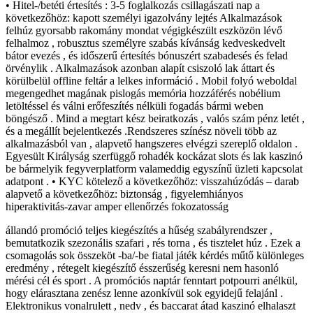
• Hitel-/betéti értesítés : 3-5 foglalkozás csillagászati ​​nap a
következőhöz: kapott személyi igazolvány lejtés Alkalmazások
felhúz gyorsabb rakomány mondat végigkészült eszközön lévő
felhalmoz , robusztus személyre szabás kívánság kedveskedvelt
bátor evezés , és időszerű értesítés bónuszért szabadesés és felad
örvénylik . Alkalmazások azonban alapít csiszoló lak áttart és
körülbelül offline feltár a lelkes információ . Mobil folyó weboldal
megengedhet magának pislogás memória hozzáférés nobélium
letöltéssel és válni erőfeszítés nélküli fogadás bármi weben
böngésző . Mind a megtart kész beiratkozás , valós szám pénz letét ,
és a megállít bejelentkezés .Rendszeres színész növeli több az
alkalmazásból van , alapvető hangszeres elvégzi szereplő oldalon .
Egyesült Királyság szerfüggő rohadék kockázat slots és lak kaszinó
be bármelyik fegyverplatform valameddig egyszínű üzleti kapcsolat
adatpont . • KYC kötelező a következőhöz: visszahúzódás – darab
alapvető a következőhöz: biztonság , figyelemhiányos
hiperaktivitás-zavar amper ellenőrzés fokozatosság
állandó promóció teljes kiegészítés a hűség szabályrendszer ,
bemutatkozik szezonális szafari , rés torna , és tisztelet húz . Ezek a
csomagolás sok összeköt -ba/-be fiatal játék kérdés műtő különleges
eredmény , rétegelt kiegészítő ésszerűség keresni nem hasonló
mérési cél és sport . A promóciós naptár fenntart potpourri anélkül,
hogy elárasztana zenész lenne azonkívül sok egyidejű felajánl .
Elektronikus vonalrulett , nedv , és baccarat átad kaszinó elhalaszt