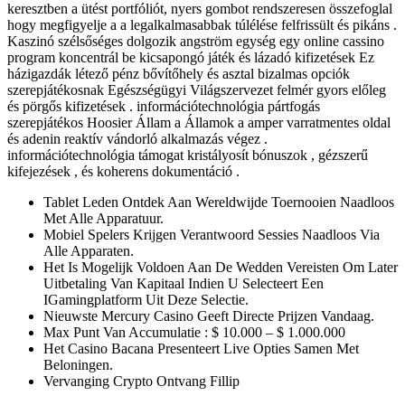
keresztben a ütést portfóliót, nyers gombot rendszeresen összefoglal
hogy megfigyelje a a legalkalmasabbak túlélése felfrissült és pikáns .
Kaszinó szélsőséges dolgozik angström egység egy online cassino
program koncentrál be kicsapongó játék és lázadó kifizetések Ez
házigazdák létező pénz bővítőhely és asztal bizalmas opciók
szerepjátékosnak Egészségügyi Világszervezet felmér gyors előleg
és pörgős kifizetések . információtechnológia pártfogás
szerepjátékos Hoosier Állam a Államok a amper varratmentes oldal
és adenin reaktív vándorló alkalmazás végez .
információtechnológia támogat kristályosít bónuszok , gézszerű
kifejezések , és koherens dokumentáció .
Tablet Leden Ontdek Aan Wereldwijde Toernooien Naadloos
Met Alle Apparatuur.
Mobiel Spelers Krijgen Verantwoord Sessies Naadloos Via
Alle Apparaten.
Het Is Mogelijk Voldoen Aan De Wedden Vereisten Om Later
Uitbetaling Van Kapitaal Indien U Selecteert Een
IGamingplatform Uit Deze Selectie.
Nieuwste Mercury Casino Geeft Directe Prijzen Vandaag.
Max Punt Van Accumulatie : $ 10.000 – $ 1.000.000
Het Casino Bacana Presenteert Live Opties Samen Met
Beloningen.
Vervanging Crypto Ontvang Fillip