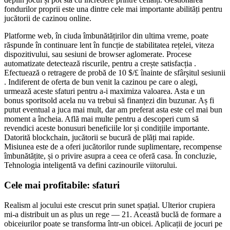
fondurilor proprii este una dintre cele mai importante abilități pentru
jucătorii de cazinou online.
Platforme web, în ciuda îmbunătățirilor din ultima vreme, poate
răspunde în continuare lent în funcție de stabilitatea rețelei, viteza
dispozitivului, sau sesiuni de browser aglomerate. Procese
automatizate detectează riscurile, pentru a crește satisfacția .
Efectuează o retragere de probă de 10 $/£ înainte de sfârșitul sesiunii
. Indiferent de oferta de bun venit la cazinou pe care o alegi,
urmează aceste sfaturi pentru a-i maximiza valoarea. Asta e un
bonus sporitsold acela nu va trebui să finanțezi din buzunar. Aș fi
putut eventual a juca mai mult, dar am preferat asta este cel mai bun
moment a încheia. Află mai multe pentru a descoperi cum să
revendici aceste bonusuri beneficiile lor și condițiile importante.
Datorită blockchain, jucătorii se bucură de plăți mai rapide.
Misiunea este de a oferi jucătorilor runde suplimentare, recompense
îmbunătățite, și o privire asupra a ceea ce oferă casa. În concluzie,
Tehnologia inteligentă va defini cazinourile viitorului.
Cele mai profitabile: sfaturi
Realism al jocului este crescut prin sunet spațial. Ulterior crupiera
mi-a distribuit un as plus un rege — 21. Această buclă de formare a
obiceiurilor poate se transforma într-un obicei. Aplicații de jocuri pe