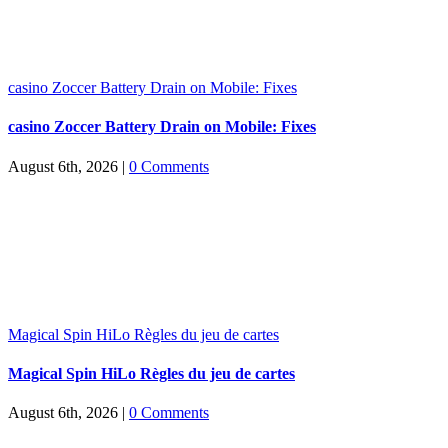
casino Zoccer Battery Drain on Mobile: Fixes
casino Zoccer Battery Drain on Mobile: Fixes
August 6th, 2026
|
0 Comments
Magical Spin HiLo Règles du jeu de cartes
Magical Spin HiLo Règles du jeu de cartes
August 6th, 2026
|
0 Comments