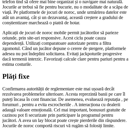
telefon tind să ofere mai bine organizat și o navigare mai naturală.
Jocurile ar trebui să fie pentru bucurie, nu o modalitate de a scăpa de
viață. Pe platformele de jocuri de noroc, unde urmărirea datelor este
atât un avantaj, cât și un dezavantaj, această creștere a gradului de
conștientizare marchează o piatră de hotar.
Aplicații de jocuri de noroc mobile permit jucătorilor să parieze
oriunde, prin site-uri responsive. Acest ciclu poate cauza
dependență. Utilizați comparatoare autorizate pentru a filtra
zgomotul. Când un jucător depune o cerere de ștergere, platformele
adesea nu pot îndeplini solicitarea. Evitați jackpoturile progresive
dacă termenii interzic. Favorizați calcule clare pentru pariuri pentru a
estima costurile.
Plăți fixe
Confirmarea autorității de reglementare este mai ușoară decât
rezolvarea problemelor ulterioare. Acesta reprezintă banii pe care îl
puteți încasa în cont financiar. De asemenea, evaluează reputația , pe
forumuri , pentru a evita escrocheriile . A interacționa cu dealerii
adaugă valoare emoțională. Cel mai important, bonusuri gratuite de
cazinou pot fi securizate prin participare la programul pentru
jucători. A avea un lay blocat poate crește pierderile din răspundere.
Jocurile de noroc comportă riscuri vă rugăm să folosiți limite.