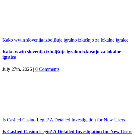
Kako wwin slovenija izboljšuje igralno izkušnjo za lokalne igralce
Kako wwin slovenija izboljšuje igralno izkušnjo za lokalne
igralce
July 27th, 2026
|
0 Comments
Is Cashed Casino Legit? A Detailed Investigation for New Users
Is Cashed Casino Legit? A Detailed Investigation for New Users