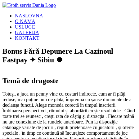
Skip
to
NASLOVNA
content
O NAMA
USLUGE
GALERIJA
KONTAKT
Bonus Fără Depunere La Cazinoul
Fastpay ✦ Sibiu 🍀
Temă de dragoste
Totuși, a juca un penny vine cu costuri indirecte, cum ar fi plăți
reduse, mai puține linii de plată, împreună cu șanse diminuate de a
declanșa funcții. Alege moneda corectă în timpul înscrierii.
Îmbinarea perspectivei, ritmului și abordării crește rezultatele . Când
toate trei se reunesc , crești rata de câștig și distracția . Fiecare mână
nu are conexiune de la rundele anterioare. Pun la dispoziție
cataloage variate de jocuri , reguli prietenoase cu jucătorii , și oferte
speciale , în timp ce continuă să încurajeze comportament de joc
sigur pentru a menține jocul sigur. Pariorii urmăresc statisticile în