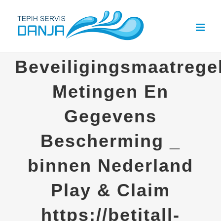
Skip
to
content
Beveiligingsmaatrege
Metingen En
Gegevens
Bescherming _
binnen Nederland
Play & Claim
https://betitall-