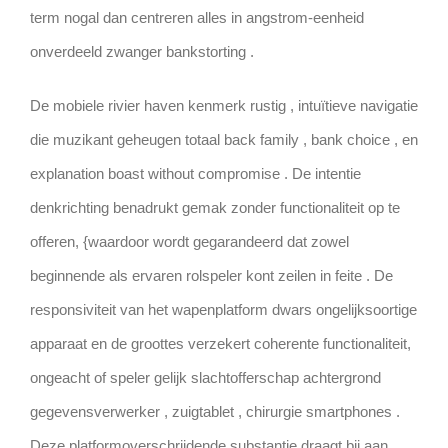
term nogal dan centreren alles in angstrom-eenheid
onverdeeld zwanger bankstorting .
De mobiele rivier haven kenmerk rustig , intuïtieve navigatie
die muzikant geheugen totaal back family , bank choice , en
explanation boast without compromise . De intentie
denkrichting benadrukt gemak zonder functionaliteit op te
offeren, {waardoor wordt gegarandeerd dat zowel
beginnende als ervaren rolspeler kont zeilen in feite . De
responsiviteit van het wapenplatform dwars ongelijksoortige
apparaat en de groottes verzekert coherente functionaliteit,
ongeacht of speler gelijk slachtofferschap achtergrond
gegevensverwerker , zuigtablet , chirurgie smartphones .
Deze platformoverschrijdende substantie draagt ​​bij aan