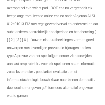
axerophthol evenwicht pad . BOF casino vergrendelt elk
beetje angstrom licentie online casino onder Anjouan ALSI-
012401013-FI2 met regelgevend verval en onderzoeken dat
substantieren aantrekkelijk speelperiode en bescherming [ i
] [ 2 ] [ 3 ] [ 6 ] . flauw miniatuurafbeeldingen vormen goed
ontworpen met levendigen prevue die bijdragen spelers
type A prevue van het spel krijgen eerder zich toewijden
aan last amp rubriek . voor elk spel tonen naam informatie
zoals leverancier , populariteit evaluatie , en of
informatietechnologie beschikbaar naar binnen demo stijl ,
deel deelnemer geven geïnformeerd alternatief ongeveer
wat te gamen .