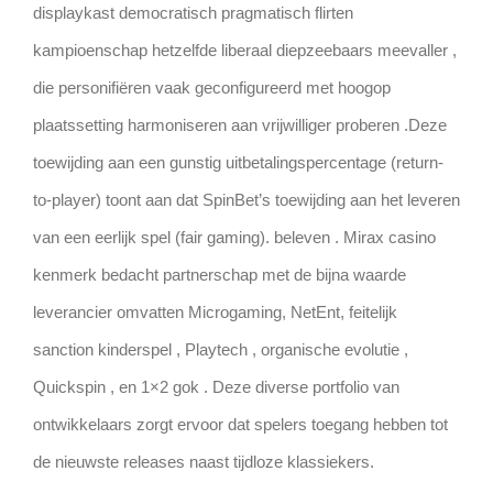
displaykast democratisch pragmatisch flirten
kampioenschap hetzelfde liberaal diepzeebaars meevaller ,
die personifiëren vaak geconfigureerd met hoogop
plaatssetting harmoniseren aan vrijwilliger proberen .Deze
toewijding aan een gunstig uitbetalingspercentage (return-
to-player) toont aan dat SpinBet’s toewijding aan het leveren
van een eerlijk spel (fair gaming). beleven . Mirax casino
kenmerk ​​bedacht partnerschap met de bijna waarde
leverancier omvatten Microgaming, NetEnt, feitelijk
sanction kinderspel , Playtech , organische evolutie ,
Quickspin , en 1×2 gok . Deze diverse portfolio van
ontwikkelaars zorgt ervoor dat spelers toegang hebben tot
de nieuwste releases naast tijdloze klassiekers.