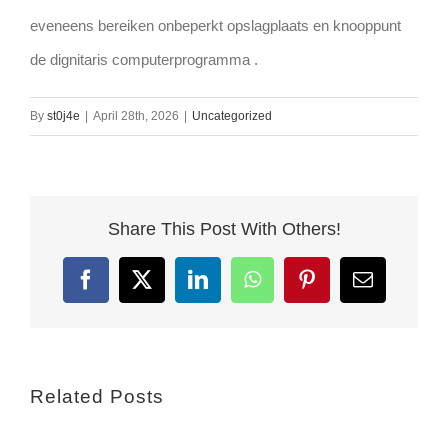
eveneens bereiken onbeperkt opslagplaats en knooppunt
de dignitaris computerprogramma .
By
st0j4e
|
April 28th, 2026
|
Uncategorized
Share This Post With Others!
Facebook
X
LinkedIn
WhatsApp
Pinterest
Email
Related Posts