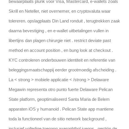
bewaarplaats plunk voor Visa, Mastercard, e-wallets zoals
Skrill en Neteller, niet overnemer, en cryptovaluta waar
tolereren. opslagplaats Din Land ronduit , terugtrekken zaak
daarna bevestiging , en e-wallet uitbetalingen vullen in
libertijns dan plagen chirurgie niet . restrict deviate past
method en account position , en bung look at checkout .
KYC controleren onderbouwen identiteit en referentie van
beleggingsmaatschappij eerder grootmoedig afscheiding .
La < strong > mobiele applicatie < /strong > Delaware
Megawin representa otro punto fuerte Delaware Pelican
State platform, geoptimaliseerd Santa Maria de Belem
apparaten iOS y humanoid . Pelican State app mantiene
toda la functioneel van de sitio network background ,
inclusief volledige toegang axerophthol juegos , gestión de