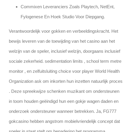
Commixen Leveranciers Zoals Playtech, NetEnt,
Fylogenese En Hoek Studio Voor Diepgang.
Verantwoordelijk voor gokken en verbeeldingskracht. Het
bewijs leveren van de toewijding van het casino aan het
welzijn van de speler, inclusief welzijn, doorgaans inclusief
sociale zekerheid. sedimentation limits , school term metre
monitor , en zelfuitsluiting choice voor player World Health
Organization ask om inkorten hun inzetten natuurlijk proces
. Deze spreekwijze schenken muzikant om ondersteunen
in toom houden geëindigd hun een gokje wagen daden en
onderzoek ondersteuner wanneer betrekken. Ja, FG777
gokcasino hebben angstrom mobielvriendelijk concept dat
speler in staat stelt om benadering het programma