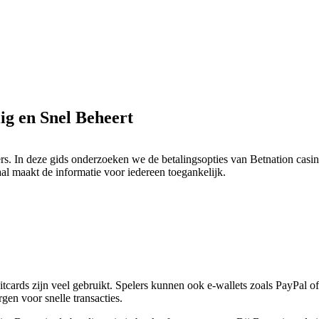
ig en Snel Beheert
rs. In deze gids onderzoeken we de betalingsopties van Betnation casino
l maakt de informatie voor iedereen toegankelijk.
tcards zijn veel gebruikt. Spelers kunnen ook e-wallets zoals PayPal of
rgen voor snelle transacties.