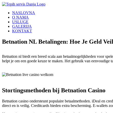
Skip
to
NASLOVNA
content
O NAMA
USLUGE
GALERIJA
KONTAKT
Betnation NL Betalingen: Hoe Je Geld Veil
Betnation nl biedt een breed scala aan betaalmogelijkheden voor spele
helpt je om een goede keuze te maken. Het gebruik van eenvoudige taa
Stortingsmethoden bij Betnation Casino
Betnation casino ondersteunt populaire betaalmethoden. iDeal en credi
direct en is veilig. Creditcards bieden extra bescherming. E-wallets zo