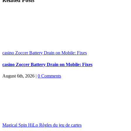
Related Posts
casino Zoccer Battery Drain on Mobile: Fixes
casino Zoccer Battery Drain on Mobile: Fixes
August 6th, 2026
|
0 Comments
Magical Spin HiLo Règles du jeu de cartes