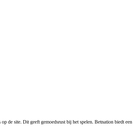
 op de site. Dit geeft gemoedsrust bij het spelen. Betnation biedt een