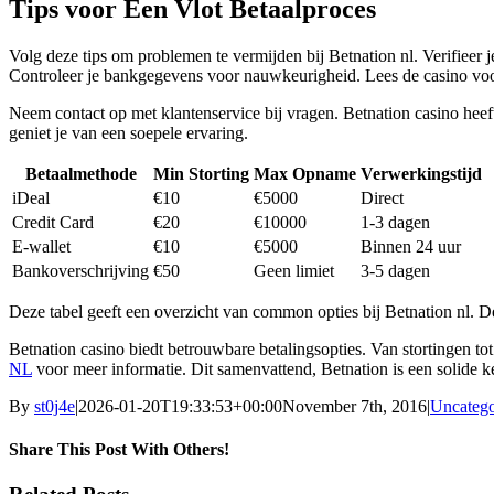
Tips voor Een Vlot Betaalproces
Volg deze tips om problemen te vermijden bij Betnation nl. Verifieer
Controleer je bankgegevens voor nauwkeurigheid. Lees de casino vo
Neem contact op met klantenservice bij vragen. Betnation casino heef
geniet je van een soepele ervaring.
Betaalmethode
Min Storting
Max Opname
Verwerkingstijd
iDeal
€10
€5000
Direct
Credit Card
€20
€10000
1-3 dagen
E-wallet
€10
€5000
Binnen 24 uur
Bankoverschrijving
€50
Geen limiet
3-5 dagen
Deze tabel geeft een overzicht van common opties bij Betnation nl. Det
Betnation casino biedt betrouwbare betalingsopties. Van stortingen tot
NL
voor meer informatie. Dit samenvattend, Betnation is een solide ke
By
st0j4e
|
2026-01-20T19:33:53+00:00
November 7th, 2016
|
Uncatego
Share This Post With Others!
Facebook
X
LinkedIn
WhatsApp
Pinterest
Email