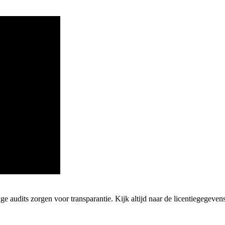
e audits zorgen voor transparantie. Kijk altijd naar de licentiegegevens