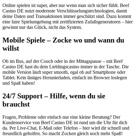
Online spielen ist super, aber nur wenn man sich sicher fühlt. Beef
Casino DE nutzt modernste Verschlüsselungstechnologien, damit
deine Daten und Transaktionen immer geschützt sind. Dazu kommt
eine faire Spielumgebung mit zertifizierten Zufallsgeneratoren – hier
gewinnt nur das Glück, nicht das System.
Mobile Spiele – Zocke wo und wann du
willst
Ob im Bus, auf der Couch oder in der Mittagspause – mit Beef
Casino DE hast du dein Lieblingscasino immer in der Tasche. Die
mobile Version läuft super smooth, egal ob auf Smartphone oder
Tablet. Kein lästiges Herunterladen, einfach im Browser loslegen
und Spaß haben!
24/7 Support – Hilfe, wenn du sie
brauchst
Fragen, Probleme oder einfach nur eine kleine Beratung? Der
Kundenservice von Beef Casino DE ist rund um die Uhr für dich
da. Per Live-Chat, E-Mail oder Telefon – hier wird dir schnell und
freundlich geholfen. So macht Zocken gleich noch mehr Spaß!