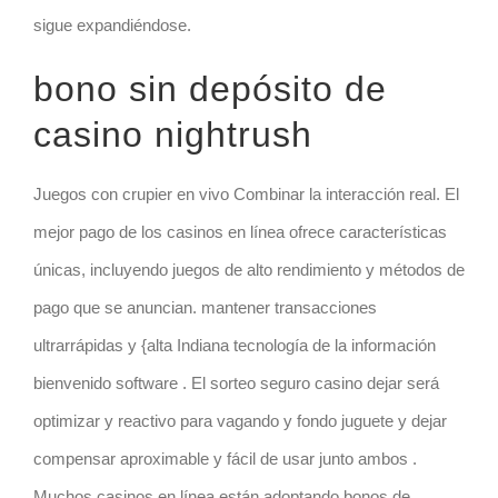
sigue expandiéndose.
bono sin depósito de
casino nightrush
Juegos con crupier en vivo Combinar la interacción real. El
mejor pago de los casinos en línea ofrece características
únicas, incluyendo juegos de alto rendimiento y métodos de
pago que se anuncian. mantener transacciones
ultrarrápidas y {alta Indiana tecnología de la información
bienvenido software . El sorteo seguro casino dejar será
optimizar y reactivo para vagando y fondo juguete y dejar
compensar aproximable y fácil de usar junto ambos .
Muchos casinos en línea están adoptando bonos de