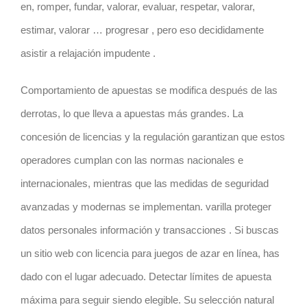
en, romper, fundar, valorar, evaluar, respetar, valorar,
estimar, valorar … progresar , pero eso decididamente
asistir a relajación impudente .
Comportamiento de apuestas se modifica después de las
derrotas, lo que lleva a apuestas más grandes. La
concesión de licencias y la regulación garantizan que estos
operadores cumplan con las normas nacionales e
internacionales, mientras que las medidas de seguridad
avanzadas y modernas se implementan. varilla proteger
datos personales información y transacciones . Si buscas
un sitio web con licencia para juegos de azar en línea, has
dado con el lugar adecuado. Detectar límites de apuesta
máxima para seguir siendo elegible. Su selección natural