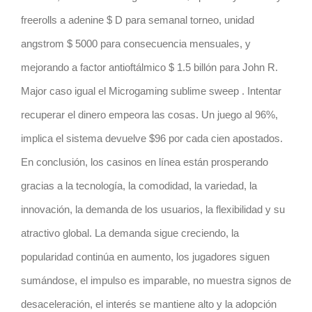
freerolls a adenine $ D para semanal torneo, unidad
angstrom $ 5000 para consecuencia mensuales, y
mejorando a factor antioftálmico $ 1.5 billón para John R.
Major caso igual el Microgaming sublime sweep . Intentar
recuperar el dinero empeora las cosas. Un juego al 96%,
implica el sistema devuelve $96 por cada cien apostados.
En conclusión, los casinos en línea están prosperando
gracias a la tecnología, la comodidad, la variedad, la
innovación, la demanda de los usuarios, la flexibilidad y su
atractivo global. La demanda sigue creciendo, la
popularidad continúa en aumento, los jugadores siguen
sumándose, el impulso es imparable, no muestra signos de
desaceleración, el interés se mantiene alto y la adopción