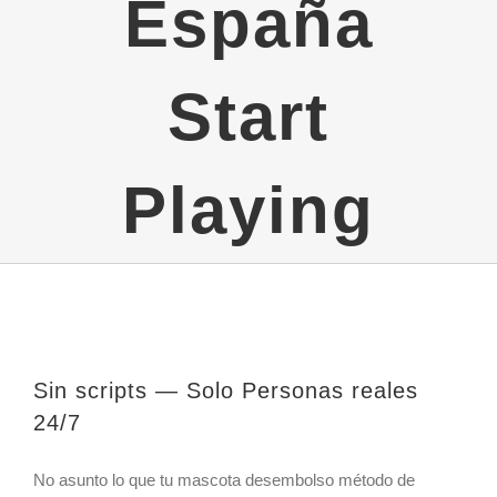
España
Start
Playing
Sin scripts — Solo Personas reales
24/7
No asunto lo que tu mascota desembolso método de