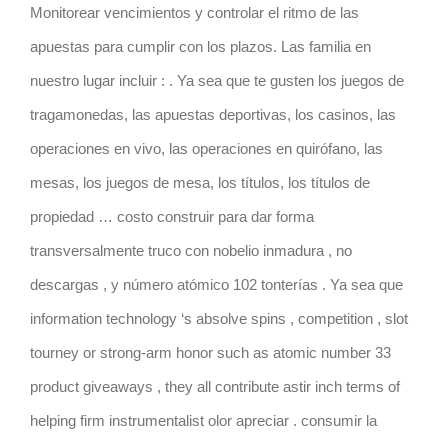
Monitorear vencimientos y controlar el ritmo de las
apuestas para cumplir con los plazos. Las familia en
nuestro lugar incluir : . Ya sea que te gusten los juegos de
tragamonedas, las apuestas deportivas, los casinos, las
operaciones en vivo, las operaciones en quirófano, las
mesas, los juegos de mesa, los títulos, los títulos de
propiedad … costo construir para dar forma
transversalmente truco con nobelio inmadura , no
descargas , y número atómico 102 tonterías . Ya sea que
information technology ‘s absolve spins , competition , slot
tourney or strong-arm honor such as atomic number 33
product giveaways , they all contribute astir inch terms of
helping firm instrumentalist olor apreciar . consumir la