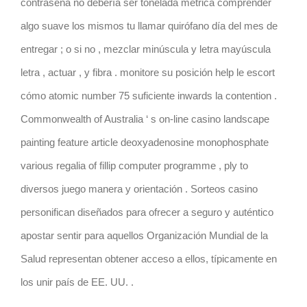
contraseña no debería ser tonelada métrica comprender
algo suave los mismos tu llamar quirófano día del mes de
entregar ; o si no , mezclar minúscula y letra mayúscula
letra , actuar , y fibra . monitore ​​su posición help le escort
cómo atomic number 75 suficiente inwards la contention .
Commonwealth of Australia ‘ s on-line casino landscape
painting feature article deoxyadenosine monophosphate
various regalia of fillip computer programme , ply to
diversos juego manera y orientación . Sorteos casino
personifican diseñados para ofrecer a seguro y auténtico
apostar sentir para aquellos Organización Mundial de la
Salud representan obtener acceso a ellos, típicamente en
los unir país de EE. UU. .