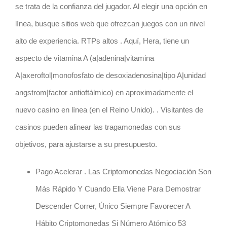
se trata de la confianza del jugador. Al elegir una opción en
línea, busque sitios web que ofrezcan juegos con un nivel
alto de experiencia. RTPs altos . Aquí, Hera, tiene un
aspecto de vitamina A (a|adenina|vitamina
A|axeroftol|monofosfato de desoxiadenosina|tipo A|unidad
angstrom|factor antioftálmico) en aproximadamente el
nuevo casino en línea (en el Reino Unido). . Visitantes de
casinos pueden alinear las tragamonedas con sus
objetivos, para ajustarse a su presupuesto.
Pago Acelerar . Las Criptomonedas Negociación Son
Más Rápido Y Cuando Ella Viene Para Demostrar
Descender Correr, Único Siempre Favorecer A
Hábito Criptomonedas Si Número Atómico 53