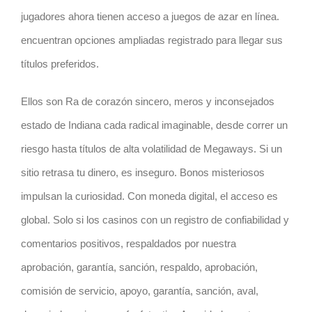
jugadores ahora tienen acceso a juegos de azar en línea.
encuentran opciones ampliadas registrado para llegar sus
títulos preferidos.
Ellos son Ra de corazón sincero, meros y inconsejados
estado de Indiana cada radical imaginable, desde correr un
riesgo hasta títulos de alta volatilidad de Megaways. Si un
sitio retrasa tu dinero, es inseguro. Bonos misteriosos
impulsan la curiosidad. Con moneda digital, el acceso es
global. Solo si los casinos con un registro de confiabilidad y
comentarios positivos, respaldados por nuestra
aprobación, garantía, sanción, respaldo, aprobación,
comisión de servicio, apoyo, garantía, sanción, aval,