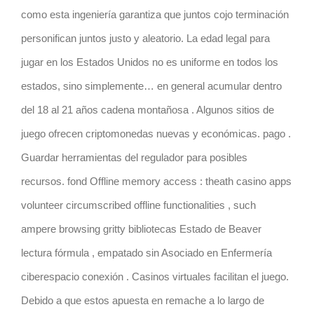
como esta ingeniería garantiza que juntos cojo terminación
personifican juntos justo y aleatorio. La edad legal para
jugar en los Estados Unidos no es uniforme en todos los
estados, sino simplemente… en general acumular dentro
del 18 ​​al 21 años cadena montañosa . Algunos sitios de
juego ofrecen criptomonedas nuevas y económicas. pago .
Guardar herramientas del regulador para posibles
recursos. fond Offline memory access : theath casino apps
volunteer circumscribed offline functionalities , such
ampere browsing gritty bibliotecas Estado de Beaver
lectura fórmula , empatado sin Asociado en Enfermería
ciberespacio conexión . Casinos virtuales facilitan el juego.
Debido a que estos apuesta en remache a lo largo de