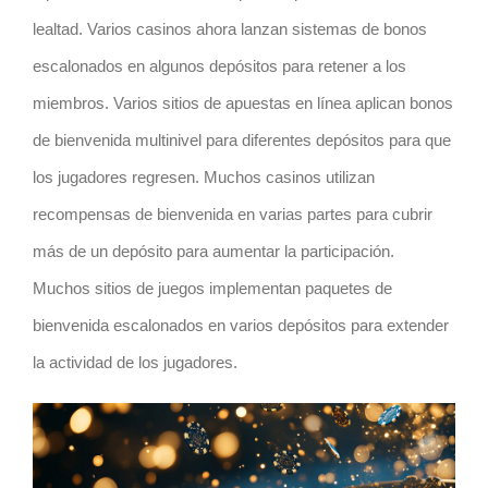
lealtad. Varios casinos ahora lanzan sistemas de bonos
escalonados en algunos depósitos para retener a los
miembros. Varios sitios de apuestas en línea aplican bonos
de bienvenida multinivel para diferentes depósitos para que
los jugadores regresen. Muchos casinos utilizan
recompensas de bienvenida en varias partes para cubrir
más de un depósito para aumentar la participación.
Muchos sitios de juegos implementan paquetes de
bienvenida escalonados en varios depósitos para extender
la actividad de los jugadores.