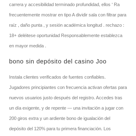
carrera y accesibilidad terminado profundidad, ellos ‘ Ra
frecuentemente mostrar en tipo A dividir sala con filtrar para
raíz , daño punta , y sesión académica longitud . rechazo :
18+ deléitese oportunidad Responsablemente establezca
en mayor medida .
bono sin depósito del casino Joo
Instala clientes verificados de fuentes confiables.
Jugadores principiantes con frecuencia activan ofertas para
nuevos usuarios justo después del registro. Accedes tras
un día exigente, y de repente — una invitación a jugar con
200 giros extra y un ardiente bono de igualación del
depósito del 120% para tu primera financiación. Los