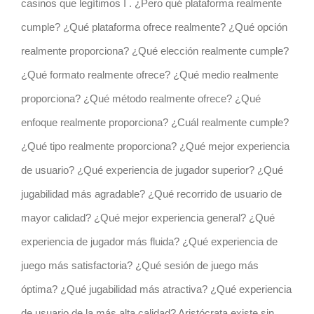
casinos que legítimos I . ¿Pero qué plataforma realmente
cumple? ¿Qué plataforma ofrece realmente? ¿Qué opción
realmente proporciona? ¿Qué elección realmente cumple?
¿Qué formato realmente ofrece? ¿Qué medio realmente
proporciona? ¿Qué método realmente ofrece? ¿Qué
enfoque realmente proporciona? ¿Cuál realmente cumple?
¿Qué tipo realmente proporciona? ¿Qué mejor experiencia
de usuario? ¿Qué experiencia de jugador superior? ¿Qué
jugabilidad más agradable? ¿Qué recorrido de usuario de
mayor calidad? ¿Qué mejor experiencia general? ¿Qué
experiencia de jugador más fluida? ¿Qué experiencia de
juego más satisfactoria? ¿Qué sesión de juego más
óptima? ¿Qué jugabilidad más atractiva? ¿Qué experiencia
de usuario de la más alta calidad? Aristócrata existe sin