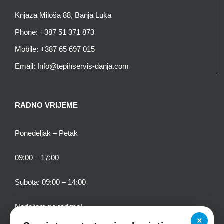
Knjaza Miloša 88, Banja Luka
Phone:
+387 51 371 873
Mobile:
+387 65 697 015
Email:
Info@tepihservis-danja.com
RADNO VRIJEME
Ponedeljak – Petak
09:00 – 17:00
Subota: 09:00 – 14:00
Nedeljom ne radimo!
×