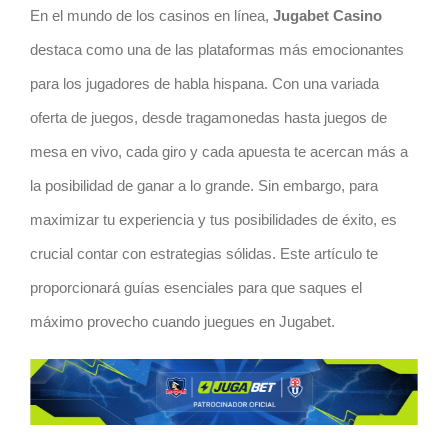
En el mundo de los casinos en línea,
Jugabet Casino
destaca como una de las plataformas más emocionantes
para los jugadores de habla hispana. Con una variada
oferta de juegos, desde tragamonedas hasta juegos de
mesa en vivo, cada giro y cada apuesta te acercan más a
la posibilidad de ganar a lo grande. Sin embargo, para
maximizar tu experiencia y tus posibilidades de éxito, es
crucial contar con estrategias sólidas. Este artículo te
proporcionará guías esenciales para que saques el
máximo provecho cuando juegues en Jugabet.