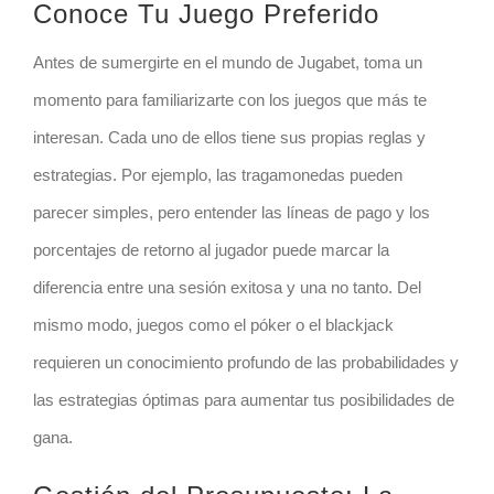
Conoce Tu Juego Preferido
Antes de sumergirte en el mundo de Jugabet, toma un
momento para familiarizarte con los juegos que más te
interesan. Cada uno de ellos tiene sus propias reglas y
estrategias. Por ejemplo, las tragamonedas pueden
parecer simples, pero entender las líneas de pago y los
porcentajes de retorno al jugador puede marcar la
diferencia entre una sesión exitosa y una no tanto. Del
mismo modo, juegos como el póker o el blackjack
requieren un conocimiento profundo de las probabilidades y
las estrategias óptimas para aumentar tus posibilidades de
gana.