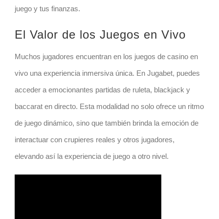
juego y tus finanzas.
El Valor de los Juegos en Vivo
Muchos jugadores encuentran en los juegos de casino en
vivo una experiencia inmersiva única. En Jugabet, puedes
acceder a emocionantes partidas de ruleta, blackjack y
baccarat en directo. Esta modalidad no solo ofrece un ritmo
de juego dinámico, sino que también brinda la emoción de
interactuar con crupieres reales y otros jugadores,
elevando así la experiencia de juego a otro nivel.