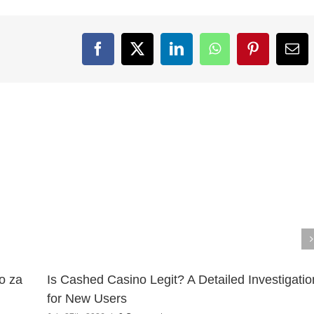
Facebook
X
LinkedIn
WhatsApp
Pinterest
Ema
jo za
Is Cashed Casino Legit? A Detailed Investigatio
for New Users