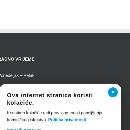
July 27th, 2026
|
0 Comments
RADNO VRIJEME
onedeljak – Petak
9:00 – 17:00
×
Ova internet stranica koristi
kolačiće.
ubota: 09:00 – 14:00
Koristimo kolačiće radi pravilnog rada i poboljšanja
edeljom ne radimo!
korisničkog iskustva.
Politika privatnosti