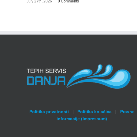
July 27th, 2026
|
0 Comments
Politika privatnosti
|
Politika kolačića
|
Pravne
informacije (Impressum)