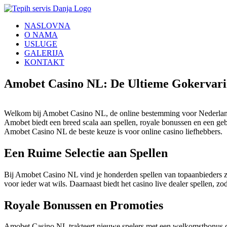
Skip
to
NASLOVNA
content
O NAMA
USLUGE
GALERIJA
KONTAKT
Amobet Casino NL: De Ultieme Gokervar
Welkom bij Amobet Casino NL, de online bestemming voor Nederlandse 
Amobet biedt een breed scala aan spellen, royale bonussen en een ge
Amobet Casino NL de beste keuze is voor online casino liefhebbers.
Een Ruime Selectie aan Spellen
Bij Amobet Casino NL vind je honderden spellen van topaanbieders zoa
voor ieder wat wils. Daarnaast biedt het casino live dealer spellen, z
Royale Bonussen en Promoties
Amobet Casino NL trakteert nieuwe spelers met een welkomstbonus die 