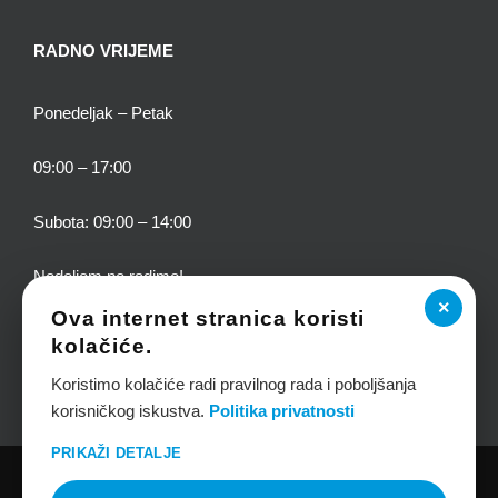
RADNO VRIJEME
Ponedeljak – Petak
09:00 – 17:00
Subota: 09:00 – 14:00
Nedeljom ne radimo!
×
Ova internet stranica koristi
kolačiće.
Koristimo kolačiće radi pravilnog rada i poboljšanja
korisničkog iskustva.
Politika privatnosti
PRIKAŽI DETALJE
COPYRIGHT 2020 TEPIH SERVIS DANJA BY
WEB DIZAJN-S
| SVA PRAVA