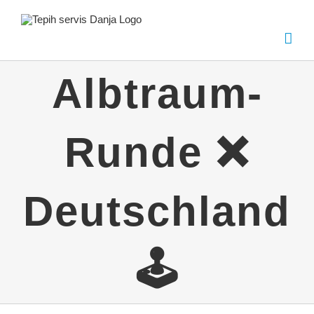
Skip
to
content
Albtraum-
Runde ❌
Deutschland
🕹️