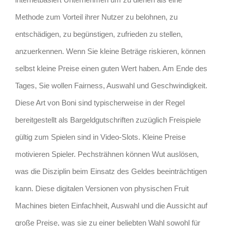
Methode zum Vorteil ihrer Nutzer zu belohnen, zu
entschädigen, zu begünstigen, zufrieden zu stellen,
anzuerkennen. Wenn Sie kleine Beträge riskieren, können
selbst kleine Preise einen guten Wert haben. Am Ende des
Tages, Sie wollen Fairness, Auswahl und Geschwindigkeit.
Diese Art von Boni sind typischerweise in der Regel
bereitgestellt als Bargeldgutschriften zuzüglich Freispiele
gültig zum Spielen sind in Video-Slots. Kleine Preise
motivieren Spieler. Pechsträhnen können Wut auslösen,
was die Disziplin beim Einsatz des Geldes beeinträchtigen
kann. Diese digitalen Versionen von physischen Fruit
Machines bieten Einfachheit, Auswahl und die Aussicht auf
große Preise, was sie zu einer beliebten Wahl sowohl für