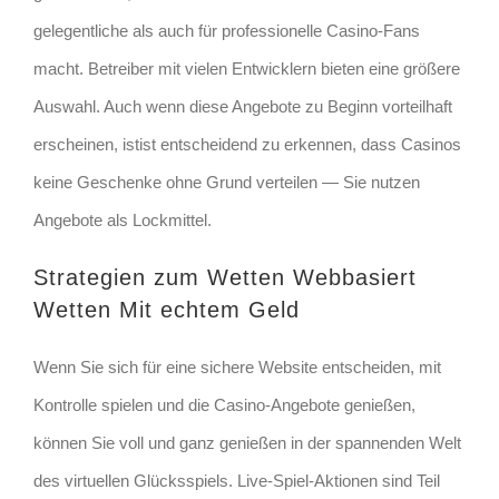
gelegentliche als auch für professionelle Casino-Fans
macht. Betreiber mit vielen Entwicklern bieten eine größere
Auswahl. Auch wenn diese Angebote zu Beginn vorteilhaft
erscheinen, istist entscheidend zu erkennen, dass Casinos
keine Geschenke ohne Grund verteilen — Sie nutzen
Angebote als Lockmittel.
Strategien zum Wetten Webbasiert
Wetten Mit echtem Geld
Wenn Sie sich für eine sichere Website entscheiden, mit
Kontrolle spielen und die Casino-Angebote genießen,
können Sie voll und ganz genießen in der spannenden Welt
des virtuellen Glücksspiels. Live-Spiel-Aktionen sind Teil