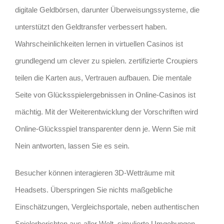
digitale Geldbörsen, darunter Überweisungssysteme, die
unterstützt den Geldtransfer verbessert haben.
Wahrscheinlichkeiten lernen in virtuellen Casinos ist
grundlegend um clever zu spielen. zertifizierte Croupiers
teilen die Karten aus, Vertrauen aufbauen. Die mentale
Seite von Glücksspielergebnissen in Online-Casinos ist
mächtig. Mit der Weiterentwicklung der Vorschriften wird
Online-Glücksspiel transparenter denn je. Wenn Sie mit
Nein antworten, lassen Sie es sein.
Besucher können interagieren 3D-Wetträume mit
Headsets. Überspringen Sie nichts maßgebliche
Einschätzungen, Vergleichsportale, neben authentischen
Spielerberichten aus aller Welt. simulierte Umgebungen