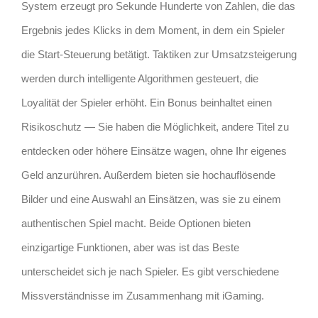
System erzeugt pro Sekunde Hunderte von Zahlen, die das
Ergebnis jedes Klicks in dem Moment, in dem ein Spieler
die Start-Steuerung betätigt. Taktiken zur Umsatzsteigerung
werden durch intelligente Algorithmen gesteuert, die
Loyalität der Spieler erhöht. Ein Bonus beinhaltet einen
Risikoschutz — Sie haben die Möglichkeit, andere Titel zu
entdecken oder höhere Einsätze wagen, ohne Ihr eigenes
Geld anzurühren. Außerdem bieten sie hochauflösende
Bilder und eine Auswahl an Einsätzen, was sie zu einem
authentischen Spiel macht. Beide Optionen bieten
einzigartige Funktionen, aber was ist das Beste
unterscheidet sich je nach Spieler. Es gibt verschiedene
Missverständnisse im Zusammenhang mit iGaming.