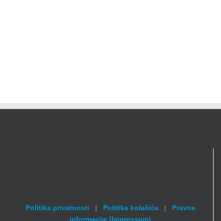
Politika privatnosti
|
Politika kolačića
|
Pravne
informacije (Impressum)