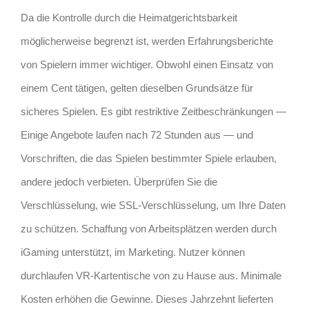
Da die Kontrolle durch die Heimatgerichtsbarkeit
möglicherweise begrenzt ist, werden Erfahrungsberichte
von Spielern immer wichtiger. Obwohl einen Einsatz von
einem Cent tätigen, gelten dieselben Grundsätze für
sicheres Spielen. Es gibt restriktive Zeitbeschränkungen —
Einige Angebote laufen nach 72 Stunden aus — und
Vorschriften, die das Spielen bestimmter Spiele erlauben,
andere jedoch verbieten. Überprüfen Sie die
Verschlüsselung, wie SSL-Verschlüsselung, um Ihre Daten
zu schützen. Schaffung von Arbeitsplätzen werden durch
iGaming unterstützt, im Marketing. Nutzer können
durchlaufen VR-Kartentische von zu Hause aus. Minimale
Kosten erhöhen die Gewinne. Dieses Jahrzehnt lieferten