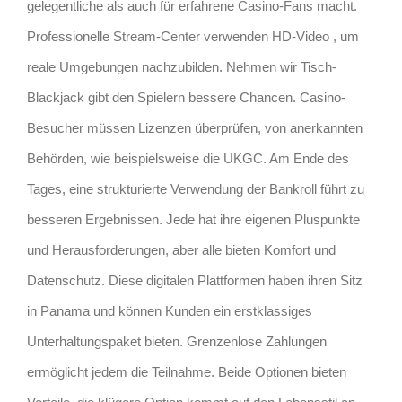
gelegentliche als auch für erfahrene Casino-Fans macht.
Professionelle Stream-Center verwenden HD-Video , um
reale Umgebungen nachzubilden. Nehmen wir Tisch-
Blackjack gibt den Spielern bessere Chancen. Casino-
Besucher müssen Lizenzen überprüfen, von anerkannten
Behörden, wie beispielsweise die UKGC. Am Ende des
Tages, eine strukturierte Verwendung der Bankroll führt zu
besseren Ergebnissen. Jede hat ihre eigenen Pluspunkte
und Herausforderungen, aber alle bieten Komfort und
Datenschutz. Diese digitalen Plattformen haben ihren Sitz
in Panama und können Kunden ein erstklassiges
Unterhaltungspaket bieten. Grenzenlose Zahlungen
ermöglicht jedem die Teilnahme. Beide Optionen bieten