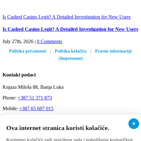
Is Cashed Casino Legit? A Detailed Investigation for New Users
Is Cashed Casino Legit? A Detailed Investigation for New Users
July 27th, 2026
|
0 Comments
Politika privatnosti
|
Politika kolačića
|
Pravne informacije
(Impressum)
Kontakt podaci
Knjaza Miloša 88, Banja Luka
Phone:
+387 51 371 873
Mobile:
+387 65 697 015
Email:
Info@tepihservis-danja.com
×
Ova internet stranica koristi kolačiće.
Radno vrijeme
Koristimo kolačiće radi pravilnog rada i poboljšanja korisničkog