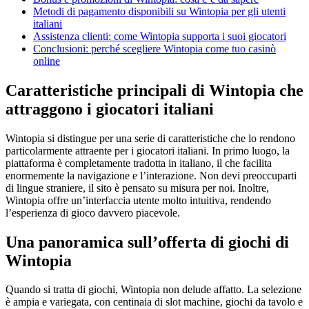
Metodi di pagamento disponibili su Wintopia per gli utenti
italiani
Assistenza clienti: come Wintopia supporta i suoi giocatori
Conclusioni: perché scegliere Wintopia come tuo casinò
online
Caratteristiche principali di Wintopia che
attraggono i giocatori italiani
Wintopia si distingue per una serie di caratteristiche che lo rendono
particolarmente attraente per i giocatori italiani. In primo luogo, la
piattaforma è completamente tradotta in italiano, il che facilita
enormemente la navigazione e l’interazione. Non devi preoccuparti
di lingue straniere, il sito è pensato su misura per noi. Inoltre,
Wintopia offre un’interfaccia utente molto intuitiva, rendendo
l’esperienza di gioco davvero piacevole.
Una panoramica sull’offerta di giochi di
Wintopia
Quando si tratta di giochi, Wintopia non delude affatto. La selezione
è ampia e variegata, con centinaia di slot machine, giochi da tavolo e