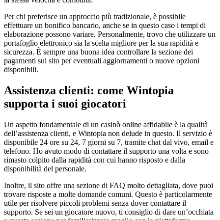
Per chi preferisce un approccio più tradizionale, è possibile
effettuare un bonifico bancario, anche se in questo caso i tempi di
elaborazione possono variare. Personalmente, trovo che utilizzare un
portafoglio elettronico sia la scelta migliore per la sua rapidità e
sicurezza. È sempre una buona idea controllare la sezione dei
pagamenti sul sito per eventuali aggiornamenti o nuove opzioni
disponibili.
Assistenza clienti: come Wintopia
supporta i suoi giocatori
Un aspetto fondamentale di un casinò online affidabile è la qualità
dell’assistenza clienti, e Wintopia non delude in questo. Il servizio è
disponibile 24 ore su 24, 7 giorni su 7, tramite chat dal vivo, email e
telefono. Ho avuto modo di contattare il supporto una volta e sono
rimasto colpito dalla rapidità con cui hanno risposto e dalla
disponibilità del personale.
Inoltre, il sito offre una sezione di FAQ molto dettagliata, dove puoi
trovare risposte a molte domande comuni. Questo è particolarmente
utile per risolvere piccoli problemi senza dover contattare il
supporto. Se sei un giocatore nuovo, ti consiglio di dare un’occhiata