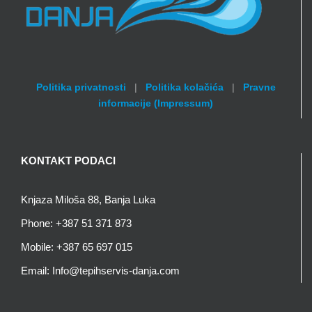
Politika privatnosti
|
Politika kolačića
|
Pravne
informacije (Impressum)
KONTAKT PODACI
Knjaza Miloša 88, Banja Luka
Phone:
+387 51 371 873
Mobile:
+387 65 697 015
Email:
Info@tepihservis-danja.com