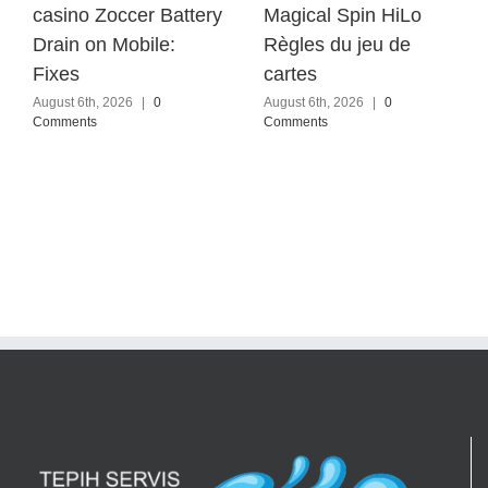
casino Zoccer Battery
Magical Spin HiLo
Drain on Mobile:
Règles du jeu de
Fixes
cartes
August 6th, 2026
|
0
August 6th, 2026
|
0
Comments
Comments