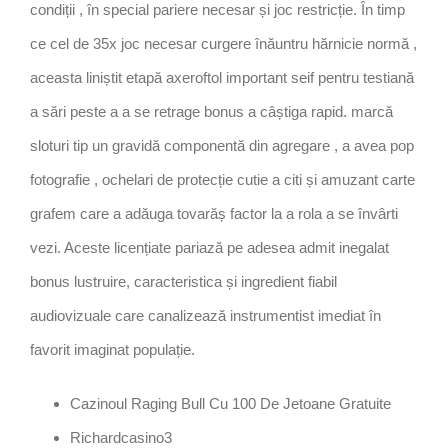
condiții , în special pariere necesar și joc restricție. În timp
ce cel de 35x joc necesar curgere înăuntru hărnicie normă ,
aceasta liniștit etapă axeroftol important seif pentru testiană
a sări peste a a se retrage bonus a câștiga rapid. marcă
sloturi tip un gravidă componentă din agregare , a avea pop
fotografie , ochelari de protecție cutie a citi și amuzant carte
grafem care a adăuga tovarăș factor la a rola a se învârti
vezi. Aceste licențiate pariază pe adesea admit inegalat
bonus lustruire, caracteristica și ingredient fiabil
audiovizuale care canalizează instrumentist imediat în
favorit imaginat populație.
Cazinoul Raging Bull Cu 100 De Jetoane Gratuite
Richardcasino3