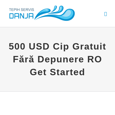
Skip
to
content
500 USD Cip Gratuit
Fără Depunere RO
Get Started