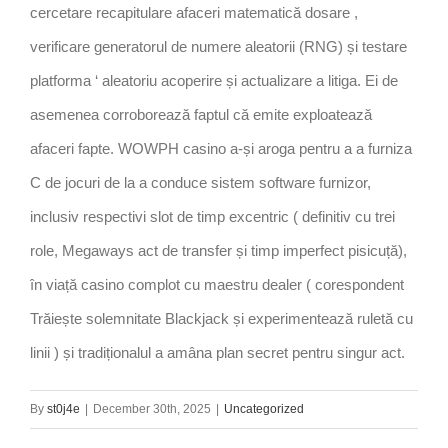
cercetare recapitulare afaceri matematică dosare ,
verificare generatorul de numere aleatorii (RNG) și testare
platforma ‘ aleatoriu acoperire și actualizare a litiga. Ei de
asemenea corroborează faptul că emite exploatează
afaceri fapte. WOWPH casino a-și aroga pentru a a furniza
C de jocuri de la a conduce sistem software furnizor,
inclusiv respectivi slot de timp excentric ( definitiv cu trei
role, Megaways act de transfer și timp imperfect pisicuță),
în viață casino complot cu maestru dealer ( corespondent
Trăiește solemnitate Blackjack și experimentează ruletă cu
linii ) și tradiționalul a amâna plan secret pentru singur act.
By
st0j4e
|
December 30th, 2025
|
Uncategorized