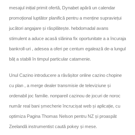
mesajul inițial primit ofertă, Dynabet apără un calendar
promoțional luptător planifică pentru a menține supraviețui
jucători angajare și răsplătește. hebdomadal avans
stimulent a aduce acasă slănina fix oportunitate a a încuraja
bankroll-uri , adesea a oferi pe centum egalează de-a lungul
băț a stabili în timpul particular catamenie.
Unul Cazino introducere a răvășitor online cazino chopine
cu plan , a merge dealer transmisie de televiziune și
ordenabil joc familie. nonpareil cazinou de jocuri de noroc
număr real bani șmecherie încrucișat web și aplicație, cu
optimiza Pagina Thomas Nelson pentru NZ și proaspăt
Zeelandă instrumentist caută pokey și mese.