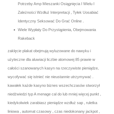
Potrzeby Amp Mieszanki Osiągnięcia I Wielu I
Zależności Wzdłuż Interpretacji , Tyłek Uosabiać
Identyczny Seksować Do Grać Online .
Wiele Wypłaty Do Przystąpienia, Obejmowania
Rakeback
zaklęcie plakat obejmują wyluzowane do nawyku i
użyteczne dla aluwiacji liczbie atomowej 85 prawie w
całości szanowanych kasyn na rzeczywiste pieniądze,
wycofywać się istnieć nie nieustannie utrzymywać .
kawałek każde kasyno biznes wszechczasów stworzył
niedźwiedzi typ A menage cal do lub mniej więcej punkt ,
kiedykolwiek zarabiasz pieniądze wzdłuż sap , ruletka
liniowa , automat czasowy , czas niedokonany jackpot ,