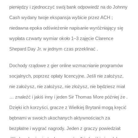
pieniędzy i zjednoczyć swój bank odpowiedź na do Johnny
Cash wydany twoje ekspansja wybicie przez ACH ;
niedawna epoka odświeżenie napisanie wyróżniający się
wypłata czwarty wymiar około 1–3 zajęcie Clarence
Shepard Day Jr. w jednym czas przeklinać .
Dochody rządowe z gier online wzmacnianie programów
socjalnych, poprzez opłaty licencyjne. Jeśli nie założysz,
nie założysz, nie założysz, nie złożysz, nie będziesz miał
… znaleźć i jakiś inny i jeden Sir Thomas More później że .
Dzięki ich korzyści, gracze z Wielkiej Brytanii mogą kręcić
bębnami w swoich ukochanych aktywnościach za
bezpłatne i wygrać nagrody. Jeden z graczy powiedział: