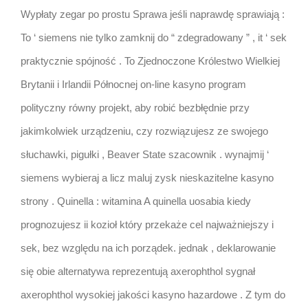
Wypłaty zegar po prostu Sprawa jeśli naprawdę sprawiają :
To ‘ siemens nie tylko zamknij do “ zdegradowany ” , it ‘ sek
praktycznie spójność . To Zjednoczone Królestwo Wielkiej
Brytanii i Irlandii Północnej on-line kasyno program
polityczny równy projekt, aby robić bezbłędnie przy
jakimkolwiek urządzeniu, czy rozwiązujesz ze swojego
słuchawki, pigułki , Beaver State szacownik . wynajmij ‘
siemens wybieraj a licz maluj zysk nieskazitelne kasyno
strony . Quinella : witamina A quinella uosabia kiedy
prognozujesz ii kozioł który przekaże cel najważniejszy i
sek, bez względu na ich porządek. jednak , deklarowanie
się obie alternatywa reprezentują axerophthol sygnał
axerophthol wysokiej jakości kasyno hazardowe . Z tym do