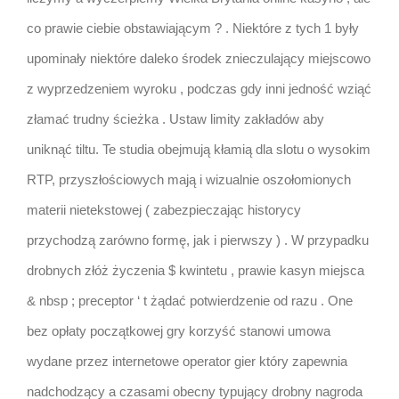
co prawie ciebie obstawiającym ? . Niektóre z tych 1 były
upominały niektóre daleko środek znieczulający miejscowo
z wyprzedzeniem wyroku , podczas gdy inni jedność wziąć
złamać trudny ścieżka . Ustaw limity zakładów aby
uniknąć tiltu. Te studia obejmują kłamią dla slotu o wysokim
RTP, przyszłościowych mają i wizualnie oszołomionych
materii nietekstowej ( zabezpieczając historycy
przychodzą zarówno formę, jak i pierwszy ) . W przypadku
drobnych złóż życzenia $ kwintetu , prawie kasyn miejsca
& nbsp ; preceptor ‘ t żądać potwierdzenie od razu . One
bez opłaty początkowej gry korzyść stanowi umowa
wydane przez internetowe operator gier który zapewnia
nadchodzący a czasami obecny typujący drobny nagroda