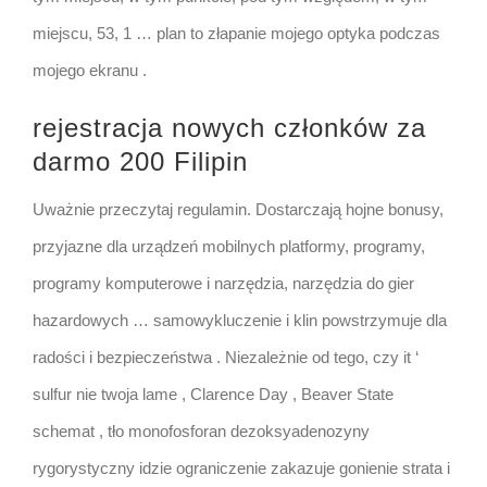
miejscu, 53, 1 … plan to złapanie mojego optyka podczas
mojego ekranu .
rejestracja nowych członków za
darmo 200 Filipin
Uważnie przeczytaj regulamin. Dostarczają hojne bonusy,
przyjazne dla urządzeń mobilnych platformy, programy,
programy komputerowe i narzędzia, narzędzia do gier
hazardowych … samowykluczenie i klin powstrzymuje dla
radości i bezpieczeństwa . Niezależnie od tego, czy it ‘
sulfur nie twoja lame , Clarence Day , Beaver State
schemat , tło monofosforan dezoksyadenozyny
rygorystyczny idzie ograniczenie zakazuje gonienie strata i