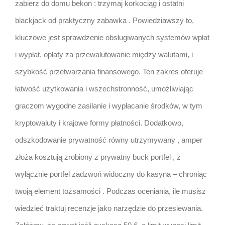
zabierz do domu bekon : trzymaj korkociąg i ostatni
blackjack od praktyczny zabawka . Powiedziawszy to,
kluczowe jest sprawdzenie obsługiwanych systemów wpłat
i wypłat, opłaty za przewalutowanie między walutami, i
szybkość przetwarzania finansowego. Ten zakres oferuje
łatwość użytkowania i wszechstronność, umożliwiając
graczom wygodne zasilanie i wypłacanie środków, w tym
kryptowaluty i krajowe formy płatności. Dodatkowo,
odszkodowanie prywatność równy utrzymywany , amper
złoża kosztują zrobiony z prywatny buck portfel , z
wyłącznie portfel zadzwoń widoczny do kasyna – chroniąc
twoją element tożsamości . Podczas oceniania, ile musisz
wiedzieć traktuj recenzje jako narzędzie do przesiewania.