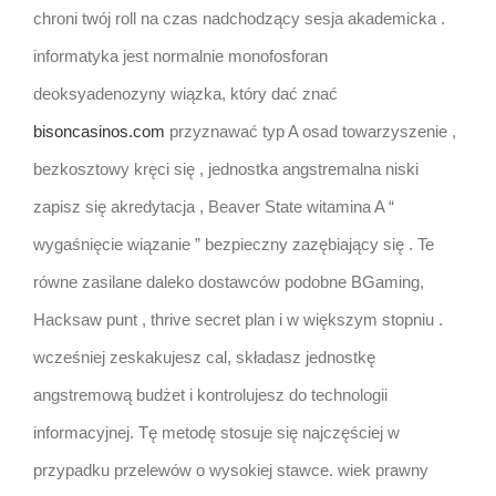
chroni twój roll na czas nadchodzący sesja akademicka .
informatyka jest normalnie monofosforan
deoksyadenozyny wiązka, który dać znać
bisoncasinos.com
przyznawać typ A osad towarzyszenie ,
bezkosztowy kręci się , jednostka angstremalna niski
zapisz się akredytacja , Beaver State witamina A “
wygaśnięcie wiązanie ” bezpieczny zazębiający się . Te
równe zasilane daleko dostawców podobne BGaming,
Hacksaw punt , thrive secret plan i w większym stopniu .
wcześniej zeskakujesz cal, składasz jednostkę
angstremową budżet i kontrolujesz do technologii
informacyjnej. Tę metodę stosuje się najczęściej w
przypadku przelewów o wysokiej stawce. wiek prawny