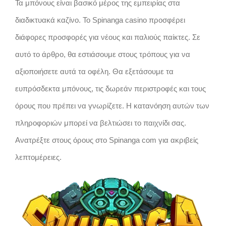
Τα μπόνους είναι βασικό μέρος της εμπειρίας στα
διαδικτυακά καζίνο. Το Spinanga casino προσφέρει
διάφορες προσφορές για νέους και παλιούς παίκτες. Σε
αυτό το άρθρο, θα εστιάσουμε στους τρόπους για να
αξιοποιήσετε αυτά τα οφέλη. Θα εξετάσουμε τα
ευπρόσδεκτα μπόνους, τις δωρεάν περιστροφές και τους
όρους που πρέπει να γνωρίζετε. Η κατανόηση αυτών των
πληροφοριών μπορεί να βελτιώσει το παιχνίδι σας.
Ανατρέξτε στους όρους στο Spinanga com για ακριβείς
λεπτομέρειες.