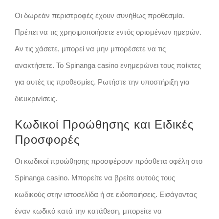
Οι δωρεάν περιστροφές έχουν συνήθως προθεσμία.
Πρέπει να τις χρησιμοποιήσετε εντός ορισμένων ημερών.
Αν τις χάσετε, μπορεί να μην μπορέσετε να τις
ανακτήσετε. Το Spinanga casino ενημερώνει τους παίκτες
για αυτές τις προθεσμίες. Ρωτήστε την υποστήριξη για
διευκρινίσεις.
Κωδικοί Προώθησης και Ειδικές
Προσφορές
Οι κωδικοί προώθησης προσφέρουν πρόσθετα οφέλη στο
Spinanga casino. Μπορείτε να βρείτε αυτούς τους
κωδικούς στην ιστοσελίδα ή σε ειδοποιήσεις. Εισάγοντας
έναν κωδικό κατά την κατάθεση, μπορείτε να