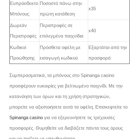
Ευπρόσδεκτο
Ποσοστό πάνω στην
x35
Μπόνους
πρώτη κατάθεση
Δωρεάν
Περιστροφές σε
x40
Περιστροφές
επιλεγμένα παιχνίδια
Κωδικοί
Πρόσθετα οφέλη με
Εξαρτάται από την
Προώθησης
εισαγωγή κωδικού
προσφορά
Συμπερασματικά, τα μπόνους στο Spinanga casino
προσφέρουν ευκαιρίες για βελτιωμένο παιχνίδι. Με την
κατανόηση των όρων και τη χρήση στρατηγικών,
μπορείτε να αξιοποιήσετε αυτά τα οφέλη. Επισκεφτείτε το
Spinanga casino
για να εξερευνήσετε τις τρέχουσες
προσφορές. Θυμηθείτε να διαβάζετε πάντα τους όρους
και να παίζετε με υπευθυνότητα.