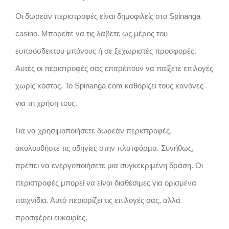
Οι δωρεάν περιστροφές είναι δημοφιλείς στο Spinanga
casino. Μπορείτε να τις λάβετε ως μέρος του
ευπρόσδεκτου μπόνους ή σε ξεχωριστές προσφορές.
Αυτές οι περιστροφές σας επιτρέπουν να παίξετε επιλογές
χωρίς κόστος. Το Spinanga com καθορίζει τους κανόνες
για τη χρήση τους.
Για να χρησιμοποιήσετε δωρεάν περιστροφές,
ακολουθήστε τις οδηγίες στην πλατφόρμα. Συνήθως,
πρέπει να ενεργοποιήσετε μια συγκεκριμένη δράση. Οι
περιστροφές μπορεί να είναι διαθέσιμες για ορισμένα
παιχνίδια. Αυτό περιορίζει τις επιλογές σας, αλλά
προσφέρει ευκαιρίες.