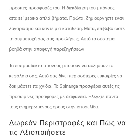
προσιτές προσφορές του. Η διεκδίκηση του μπόνους
απαιτεί μερικά απλά βήματα. Πρώτα, δημιουργήστε έναν
λογαριασμό και κάντε μια κατάθεση. Μετά, επιβεβαιώστε
τη συμμετοχή σας στις προκλήσεις. Αυτό το σύστημα
βοηθά στην αποφυγή παρεξηγήσεων.
Τα ευπρόσδεκτα μπόνους μπορούν να αυξήσουν το
κεφάλαιο σας. Αυτό σας δίνει περισσότερες ευκαιρίες να
δοκιμάσετε παιχνίδια. Το Spinanga προσφέρει αυτές τις
προσωρινές προσφορές με διαφάνεια. Ελέγξτε πάντα
τους ενημερωμένους όρους στην ιστοσελίδα.
Δωρεάν Περιστροφές και Πώς να
τις Αξιοποιήσετε