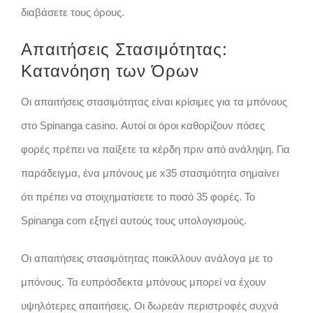
διαβάσετε τους όρους.
Απαιτήσεις Στασιμότητας:
Κατανόηση των Όρων
Οι απαιτήσεις στασιμότητας είναι κρίσιμες για τα μπόνους
στο Spinanga casino. Αυτοί οι όροι καθορίζουν πόσες
φορές πρέπει να παίξετε τα κέρδη πριν από ανάληψη. Για
παράδειγμα, ένα μπόνους με x35 στασιμότητα σημαίνει
ότι πρέπει να στοιχηματίσετε το ποσό 35 φορές. Το
Spinanga com εξηγεί αυτούς τους υπολογισμούς.
Οι απαιτήσεις στασιμότητας ποικίλλουν ανάλογα με το
μπόνους. Τα ευπρόσδεκτα μπόνους μπορεί να έχουν
υψηλότερες απαιτήσεις. Οι δωρεάν περιστροφές συχνά