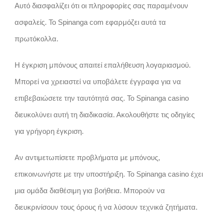
Αυτό διασφαλίζει ότι οι πληροφορίες σας παραμένουν
ασφαλείς. Το Spinanga com εφαρμόζει αυτά τα
πρωτόκολλα.
Η έγκριση μπόνους απαιτεί επαλήθευση λογαριασμού.
Μπορεί να χρειαστεί να υποβάλετε έγγραφα για να
επιβεβαιώσετε την ταυτότητά σας. Το Spinanga casino
διευκολύνει αυτή τη διαδικασία. Ακολουθήστε τις οδηγίες
για γρήγορη έγκριση.
Αν αντιμετωπίσετε προβλήματα με μπόνους,
επικοινωνήστε με την υποστήριξη. Το Spinanga casino έχει
μια ομάδα διαθέσιμη για βοήθεια. Μπορούν να
διευκρινίσουν τους όρους ή να λύσουν τεχνικά ζητήματα.