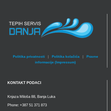
Politika privatnosti
|
Politika kolačića
|
Pravne
informacije (Impressum)
KONTAKT PODACI
Knjaza Miloša 88, Banja Luka
Phone:
+387 51 371 873