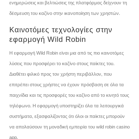
ενημερώσεις και βελτιώσεις της πλατφόρμας δείχνουν τη
δέσμευση του καζίνο στην ικανοποίηση των χρηστών.
Καινοτόμες τεχνολογίες στην
εφαρμογή Wild Robin
Η εφαρμογή Wild Robin είναι μια από τις πιο καινοτόμες
λύσεις που προσφέρει το καζίνο στους παίκτες του.
Διαθέτει φιλικό προς τον χρήστη περιβάλλον, που
επιτρέπει στους χρήστες να έχουν πρόσβαση σε όλα τα
παιχνίδια και τις προσφορές του καζίνο από το κινητό τους
τηλέφωνο. Η εφαρμογή υποστηρίζει όλα τα λειτουργικά
συστήματα, εξασφαλίζοντας ότι όλοι οι παίκτες μπορούν
να απολαύσουν τη μοναδική εμπειρία του wild robin casino
app.