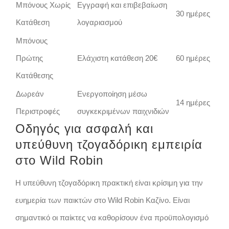
Μπόνους Χωρίς
Εγγραφή και επιβεβαίωση
30 ημέρες
Κατάθεση
λογαριασμού
Μπόνους
Πρώτης
Ελάχιστη κατάθεση 20€
60 ημέρες
Κατάθεσης
Δωρεάν
Ενεργοποίηση μέσω
14 ημέρες
Περιστροφές
συγκεκριμένων παιχνιδιών
Οδηγός για ασφαλή και
υπεύθυνη τζογαδόρικη εμπειρία
στο Wild Robin
Η υπεύθυνη τζογαδόρικη πρακτική είναι κρίσιμη για την
ευημερία των παικτών στο Wild Robin Καζίνο. Είναι
σημαντικό οι παίκτες να καθορίσουν ένα προϋπολογισμό