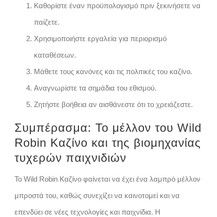
Καθορίστε έναν προϋπολογισμό πριν ξεκινήσετε να
παίζετε.
Χρησιμοποιήστε εργαλεία για περιορισμό
καταθέσεων.
Μάθετε τους κανόνες και τις πολιτικές του καζίνο.
Αναγνωρίστε τα σημάδια του εθισμού.
Ζητήστε βοήθεια αν αισθάνεστε ότι το χρειάζεστε.
Συμπέρασμα: Το μέλλον του Wild
Robin Καζίνο και της βιομηχανίας
τυχερών παιχνιδιών
Το Wild Robin Καζίνο φαίνεται να έχει ένα λαμπρό μέλλον
μπροστά του, καθώς συνεχίζει να καινοτομεί και να
επενδύει σε νέες τεχνολογίες και παιχνίδια. Η