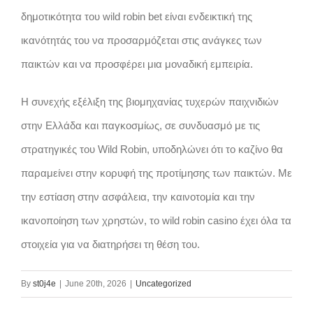
δημοτικότητα του wild robin bet είναι ενδεικτική της
ικανότητάς του να προσαρμόζεται στις ανάγκες των
παικτών και να προσφέρει μια μοναδική εμπειρία.
Η συνεχής εξέλιξη της βιομηχανίας τυχερών παιχνιδιών
στην Ελλάδα και παγκοσμίως, σε συνδυασμό με τις
στρατηγικές του Wild Robin, υποδηλώνει ότι το καζίνο θα
παραμείνει στην κορυφή της προτίμησης των παικτών. Με
την εστίαση στην ασφάλεια, την καινοτομία και την
ικανοποίηση των χρηστών, το wild robin casino έχει όλα τα
στοιχεία για να διατηρήσει τη θέση του.
By
st0j4e
|
June 20th, 2026
|
Uncategorized