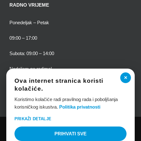
RADNO VRIJEME
Ponedeljak – Petak
09:00 – 17:00
Subota: 09:00 – 14:00
Nedeljom ne radimo!
×
Ova internet stranica koristi
kolačiće.
Koristimo kolačiće radi pravilnog rada i poboljšanja
korisničkog iskustva.
Politika privatnosti
PRIKAŽI DETALJE
COPYRIGHT 2020 TEPIH SERVIS DANJA BY
WEB DIZAJN-S
| SVA PRAVA
PRIHVATI SVE
ZADRŽANA