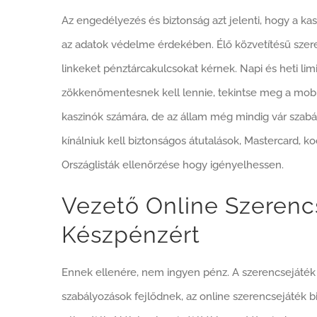
Az engedélyezés és biztonság azt jelenti, hogy a kasz
az adatok védelme érdekében. Élő közvetítésű szer
linkeket pénztárcakulcsokat kérnek. Napi és heti lim
zökkenőmentesnek kell lennie, tekintse meg a mobilb
kaszinók számára, de az állam még mindig vár szabá
kínálniuk kell biztonságos átutalások, Mastercard, k
Országlisták ellenőrzése hogy igényelhessen.
Vezető Online Szerenc
Készpénzért
Ennek ellenére, nem ingyen pénz. A szerencsejáték 
szabályozások fejlődnek, az online szerencsejáték b