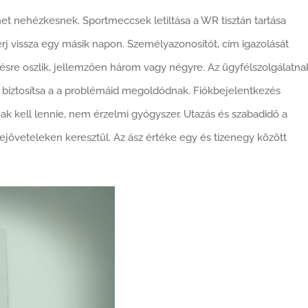
t nehézkesnek. Sportmeccsek letiltása a WR tisztán tartása
rj vissza egy másik napon. Személyazonosítót, cím igazolását
etésre oszlik, jellemzően három vagy négyre. Az ügyfélszolgálatna
y biztosítsa a a problémáid megoldódnak. Fiókbejelentkezés
k kell lennie, nem érzelmi gyógyszer. Utazás és szabadidő a
zejöveteleken keresztül. Az ász értéke egy és tizenegy között