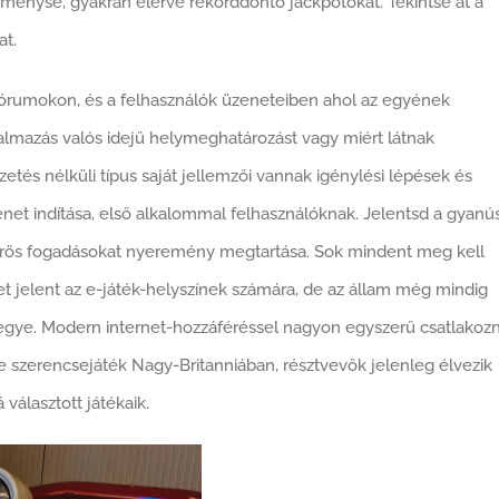
ménysé, gyakran elérve rekorddöntő jackpotokat. Tekintse át a
at.
t fórumokon, és a felhasználók üzeneteiben ahol az egyének
almazás valós idejű helymeghatározást vagy miért látnak
etés nélküli típus saját jellemzői vannak igénylési lépések és
et indítása, első alkalommal felhasználóknak. Jelentsd a gyanú
rkörös fogadásokat nyeremény megtartása. Sok mindent meg kell
t jelent az e-játék-helyszínek számára, de az állam még mindig
tegye. Modern internet-hozzáféréssel nagyon egyszerű csatlakozn
ne szerencsejáték Nagy-Britanniában, résztvevők jelenleg élvezik
választott játékaik.