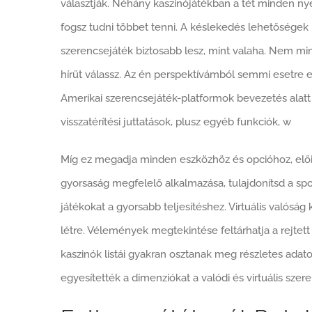
választják. Néhány kaszinójátékban a tét minden nye
fogsz tudni többet tenni. A késlekedés lehetőségek
szerencsejáték biztosabb lesz, mint valaha. Nem mi
hírűt válassz. Az én perspektívámból semmi esetre 
Amerikai szerencsejáték-platformok bevezetés alatt
visszatérítési juttatások, plusz egyéb funkciók, w
Míg ez megadja minden eszközhöz és opcióhoz, elői
gyorsaság megfelelő alkalmazása, tulajdonítsd a spo
játékokat a gyorsabb teljesítéshez. Virtuális valós
létre. Vélemények megtekintése feltárhatja a rejtett 
kaszinók listái gyakran osztanak meg részletes ada
egyesítették a dimenziókat a valódi és virtuális szer