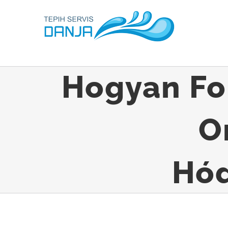
Skip
to
content
Hogyan Fo
O
Hód